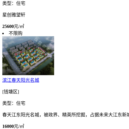
类型：住宅
星创雅望轩
25600
元/㎡
不限购
滨江春天阳光名城
[钱塘区]
类型：住宅
春天江东阳光名城，被政界、精英所挖掘，占据未来大江东新城核
16000
元/㎡