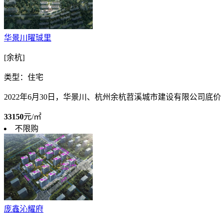
华景川曜珹里
[余杭]
类型：住宅
2022年6月30日，华景川、杭州余杭苕溪城市建设有限公司底价竞
33150
元/㎡
不限购
庞鑫沁耀府