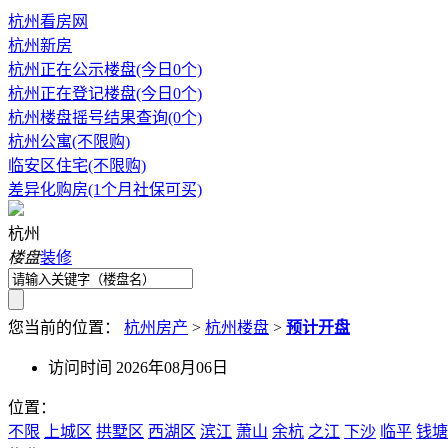
杭州看房网
杭州新房
杭州正在公示楼盘(今日0个)
杭州正在登记楼盘(今日0个)
杭州楼盘摇号结果查询(0个)
杭州公寓(不限购)
临安区住宅(不限购)
差异化购房(1个月社保可买)
杭州
楼盘
装修
您当前的位置：
杭州房产
>
杭州楼盘
>
预计开盘
访问时间 2026年08月06日
位置：
不限
上城区
拱墅区
西湖区
滨江
萧山
余杭
之江
下沙
临平
钱塘