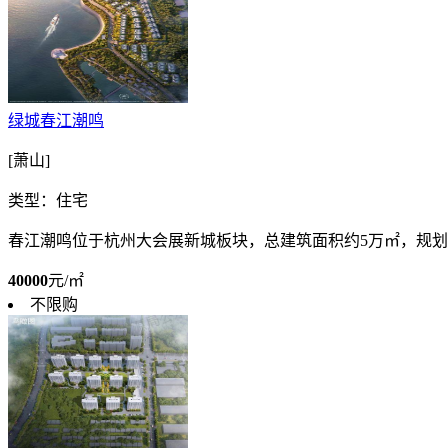
绿城春江潮鸣
[萧山]
类型：住宅
春江潮鸣位于杭州大会展新城板块，总建筑面积约5万㎡，规划户数8
40000
元/㎡
不限购