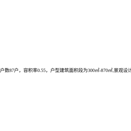
7户，容积率0.55，户型建筑面积段为300㎡-870㎡,景观设