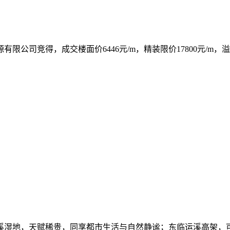
有限公司竞得，成交楼面价6446元/m，精装限价17800元/m，溢价
溪湿地，天赋稀贵，同享都市生活与自然静谧；东临运溪高架，