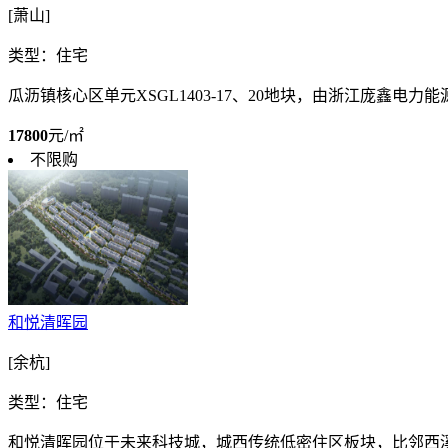
[萧山]
类型：住宅
瓜沥镇核心区单元XSGL1403-17、20地块，由浙江庞鑫电力能源
17800
元/㎡
不限购
和悦清晖园
[余杭]
类型：住宅
和悦清晖园位于未来科技城，城西传统低密住区板块，比邻西