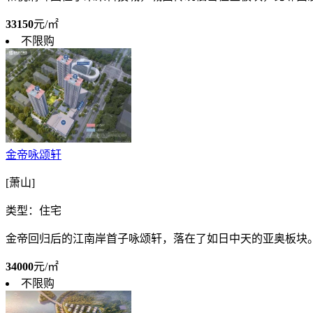
33150
元/㎡
不限购
金帝咏颂轩
[萧山]
类型：住宅
金帝回归后的江南岸首子咏颂轩，落在了如日中天的亚奥板块
34000
元/㎡
不限购