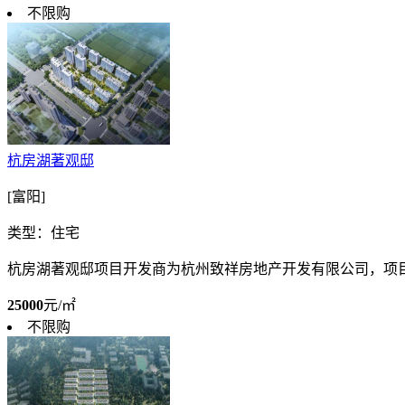
不限购
杭房湖著观邸
[富阳]
类型：住宅
杭房湖著观邸项目开发商为杭州致祥房地产开发有限公司，项目占地
25000
元/㎡
不限购