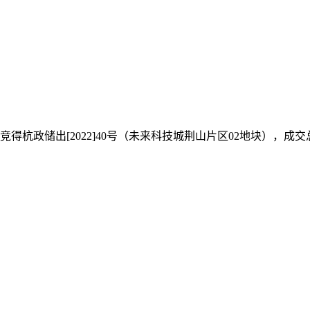
得杭政储出[2022]40号（未来科技城荆山片区02地块），成交总价