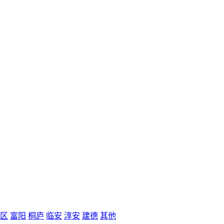
区
富阳
桐庐
临安
淳安
建德
其他