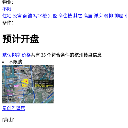
物业：
不限
住宅
公寓
商铺
写字楼
别墅
商住楼
其它
高层
洋房
叠排
排屋
条件：
预计开盘
默认排序
价格
共有
35
个符合条件的杭州楼盘信息
不限购
星创雅望居
[萧山]