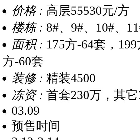
价格 :
高层55530元/方
楼栋 :
8#、9#、10#、11
面积 :
175方-64套，199
方-60套
装修 :
精装4500
冻资 :
首套230万，其它
03.09
预售时间