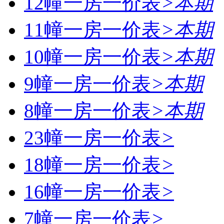
12幢一房一价表
>
本期
11幢一房一价表
>
本期
10幢一房一价表
>
本期
9幢一房一价表
>
本期
8幢一房一价表
>
本期
23幢一房一价表
>
18幢一房一价表
>
16幢一房一价表
>
7幢一房一价表
>