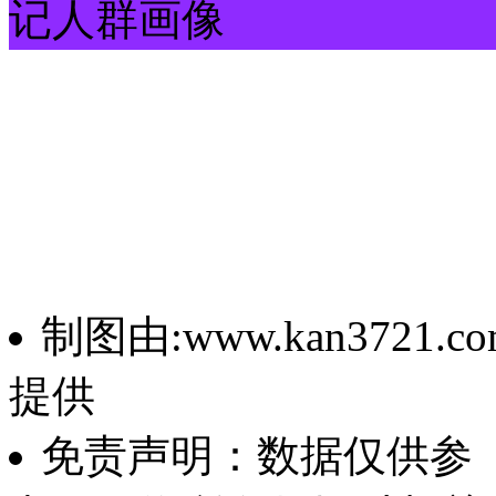
记
人群画像
制图由:www.kan3721.co
提供
免责声明：数据仅供参