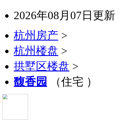
2026年08月07日更新
杭州房产
>
杭州楼盘
>
拱墅区楼盘
>
馥香园
（住宅 ）