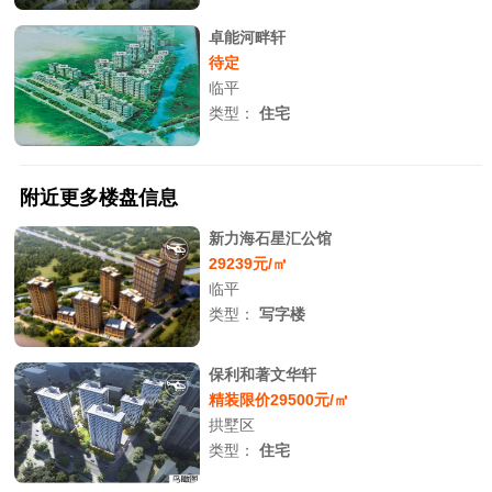
卓能河畔轩
待定
临平
类型：
住宅
附近更多楼盘信息
新力海石星汇公馆
29239元/㎡
临平
类型：
写字楼
保利和著文华轩
精装限价29500元/㎡
拱墅区
类型：
住宅