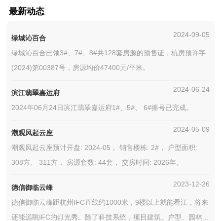
最新动态
2024-09-05
绿城沁百合
绿城沁百合已领3#、7#、8#共128套房源的预售证，杭房预许字
(2024)第00387号，房源均价47400元/平米。
2024-06-24
滨江翡翠嘉运府
2024年06月24日滨江翡翠嘉运府1#、5#、 6#摇号已完成。
2024-05-09
潮观凤起云座
潮观凤起云座预计开盘: 2024-05， 销售楼栋: 2#， 户型面积:
308方、 311方， 房源套数: 44套， 交房时间: 2026年。
2023-12-26
德信御临云峰
德信御临云峰距杭州IFC直线约1000米，9楼以上就能看江，将来
还能远眺IFC的灯光秀。除了科技系统，项目建筑、户型、园林...