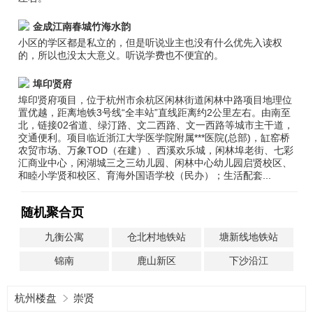
金成江南春城竹海水韵
小区的学区都是私立的，但是听说业主也没有什么优先入读权
的，所以也没太大意义。听说学费也不便宜的。
埠印贤府
埠印贤府项目，位于杭州市余杭区闲林街道闲林中路项目地理位
置优越，距离地铁3号线“全丰站”直线距离约2公里左右。由南至
北，链接02省道、绿汀路、文二西路、文一西路等城市主干道，
交通便利。项目临近浙江大学医学院附属***医院(总部)，缸窑桥
农贸市场、万象TOD（在建）、西溪欢乐城，闲林埠老街、七彩
汇商业中心，闲湖城三之三幼儿园、闲林中心幼儿园启贤校区、
和睦小学贤和校区、育海外国语学校（民办）；生活配套...
随机聚合页
九衡公寓
仓北村地铁站
塘新线地铁站
锦南
鹿山新区
下沙沿江
杭州楼盘
崇贤