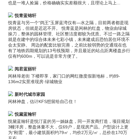
也是一堆人捡漏，价格确确实实差额很大，且理论上马上...
悦青蓝锦轩
悦青蓝与另一个“鸽王"玉屏蓝湾仅有—水之隔，目前两者都是现
房状态，但就是迟迟不开。 悦青蓝是闲林的红盘，物业由绿城
操刀，整体的园林管理、社区整洁度都较为优质。不过一路之隔
就是在建中的综合体未来七彩小镇，未来建成后恐怕居住环境不
会太安静。 周边的配套比较完善，之前比较弱势的交通现在也
有了地铁四期规划的13号线预期，并且最近的站点距离楼盘步行
仅有约600m，可以说是非常方便了。
阅君蓝丽轩
闲林埠老街 下楼即享，家门口的网红微度假新地标，约89-
136m2实景准现房·绿城物业
新时代城市家园
闲林神盘，估计KFS想留给自己住！
悦黛蓝翰轩
悦黛蓝翰轩是悦汀蓝的另一姊妹盘，同一开发商打造，项目规划
3幢洋房，整盘体量不大，仅69户，是现房产品。户型设计上更
为“刚需”，最小建筑面积约79㎡，均价2万元/㎡，总价在170万
左右。