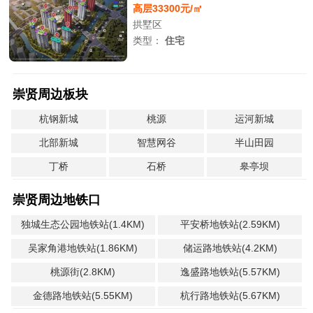
高层33300元/㎡
拱墅区
类型：
住宅
崇贤周边板块
杭钢新城
桃源
运河新城
北部新城
智慧网谷
半山田园
丁桥
石桥
皋亭坝
崇贤周边地铁口
独城生态公园地铁站(1.4KM)
平安桥地铁站(2.59KM)
吴家角港地铁站(1.86KM)
储运路地铁站(4.2KM)
桃源街(2.8KM)
逸盛路地铁站(5.57KM)
金德路地铁站(5.55KM)
杭行路地铁站(5.67KM)