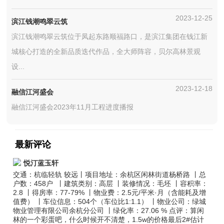
2023-12-25
滨江钱潮鸣翠云筑
滨江钱潮鸣翠云筑位于凤起东路顺福路口，是滨江集团在钱江新
城核心打造的全新品质迭代作品，全大师阵容，贝尔高林景观
设...
2023-12-18
融信江河盛会
融信江河盛会2023年11月工程进度播报
最新评论
悦汀蓝玉轩
交通：杭临轻轨 较远丨项目地址：余杭区闲林街道杨桥路 丨总
户数：458户 丨建筑类别：高层 丨装修情况：毛坯 丨容积率：
2.8 丨得房率：77-79% 丨物业费：2.5元/平米·月（含能耗及增
值费） 丨车位信息：504个（车位比1:1.1） 丨物业公司：绿城
物业管理有限公司余杭分公司 丨绿化率：27.06 % 点评：算闲
林的一个彩蛋吧，什么时候开不清楚，1.5w的价格最后2#估计