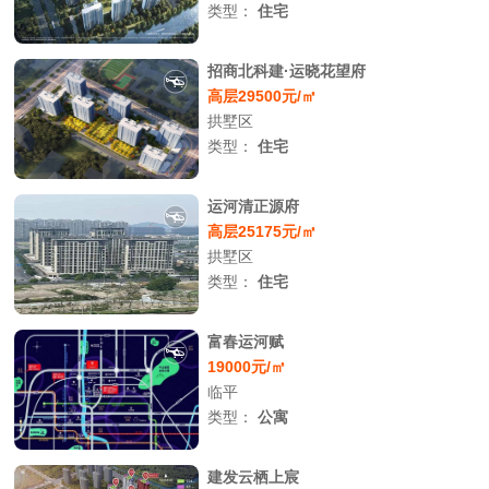
类型：
住宅
招商北科建·运晓花望府
高层29500元/㎡
拱墅区
类型：
住宅
运河清正源府
高层25175元/㎡
拱墅区
类型：
住宅
富春运河赋
19000元/㎡
临平
类型：
公寓
建发云栖上宸