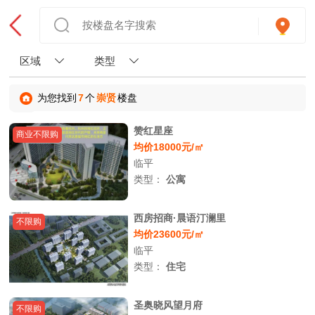
区域
类型
为您找到
7
个
崇贤
楼盘
赞红星座
商业不限购
均价18000元/㎡
临平
类型：
公寓
西房招商·晨语汀澜里
不限购
均价23600元/㎡
临平
类型：
住宅
圣奥晓风望月府
不限购