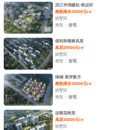
滨江华润建杭·映运轩
精装限价29500元/㎡
拱墅区
类型：
住宅
保利和颂春风里
高层29500元/㎡
拱墅区
类型：
住宅
绿城·宸岸新月
精装限价29500元/㎡
拱墅区
类型：
住宅
运晓花映里
高层30000元/㎡
拱墅区