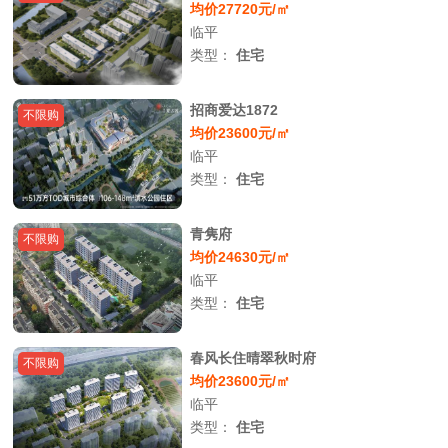
均价27720元/㎡
临平
类型：
住宅
招商爱达1872
不限购
均价23600元/㎡
临平
类型：
住宅
青隽府
不限购
均价24630元/㎡
临平
类型：
住宅
春风长住晴翠秋时府
不限购
均价23600元/㎡
临平
类型：
住宅