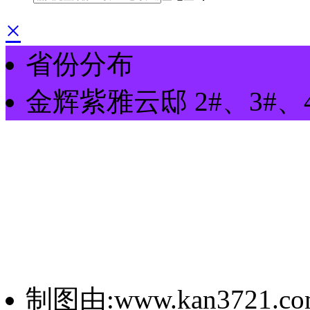
×
省份分布
金辉紫雅云邸
2#、3#、
制图由:www.kan3721.co