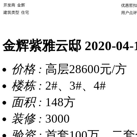
开发商
金辉
优惠哲扣
建筑类型
住宅
用户点评
金辉紫雅云邸
2020-04
价格 :
高层28600元/方
楼栋 :
2#、3#、4#
面积 :
148方
装修 :
3000
验资 :
首套100万，二套