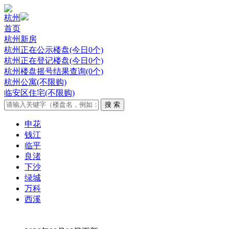
杭州
首页
杭州新房
杭州正在公示楼盘(今日0个)
杭州正在登记楼盘(今日0个)
杭州楼盘摇号结果查询(0个)
杭州公寓(不限购)
临安区住宅(不限购)
申花
钱江
临平
良渚
下沙
绿城
万科
西溪