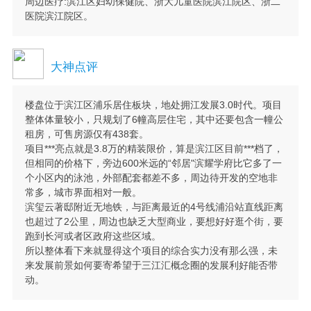
周边医疗:滨江区妇幼保健院、浙大儿童医院滨江院区、浙二
医院滨江院区。
大神点评
楼盘位于滨江区浦乐居住板块，地处拥江发展3.0时代。项目
整体体量较小，只规划了6幢高层住宅，其中还要包含一幢公
租房，可售房源仅有438套。
项目***亮点就是3.8万的精装限价，算是滨江区目前***档了，
但相同的价格下，旁边600米远的“邻居"滨耀学府比它多了一
个小区内的泳池，外部配套都差不多，周边待开发的空地非
常多，城市界面相对一般。
滨玺云著邸附近无地铁，与距离最近的4号线浦沿站直线距离
也超过了2公里，周边也缺乏大型商业，要想好好逛个街，要
跑到长河或者区政府这些区域。
所以整体看下来就显得这个项目的综合实力没有那么强，未
来发展前景如何要寄希望于三江汇概念圈的发展利好能否带
动。