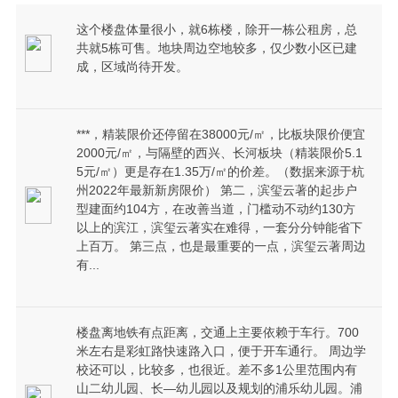
这个楼盘体量很小，就6栋楼，除开一栋公租房，总
共就5栋可售。地块周边空地较多，仅少数小区已建
成，区域尚待开发。
***，精装限价还停留在38000元/㎡，比板块限价便宜
2000元/㎡，与隔壁的西兴、长河板块（精装限价5.1
5元/㎡）更是存在1.35万/㎡的价差。（数据来源于杭
州2022年最新新房限价） 第二，滨玺云著的起步户
型建面约104方，在改善当道，门槛动不动约130方
以上的滨江，滨玺云著实在难得，一套分分钟能省下
上百万。 第三点，也是最重要的一点，滨玺云著周边
有...
楼盘离地铁有点距离，交通上主要依赖于车行。700
米左右是彩虹路快速路入口，便于开车通行。 周边学
校还可以，比较多，也很近。差不多1公里范围内有
山二幼儿园、长—幼儿园以及规划的浦乐幼儿园。浦