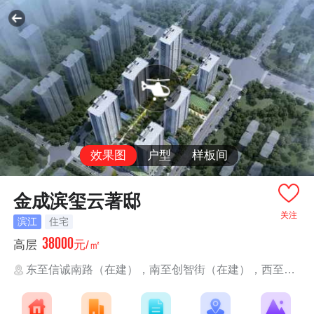
效果图
户型
样板间
金成滨玺云著邸
关注
滨江
住宅
38000
高层
元/㎡
东至信诚南路（在建），南至创智街（在建），西至诚业南路（在建），北至...