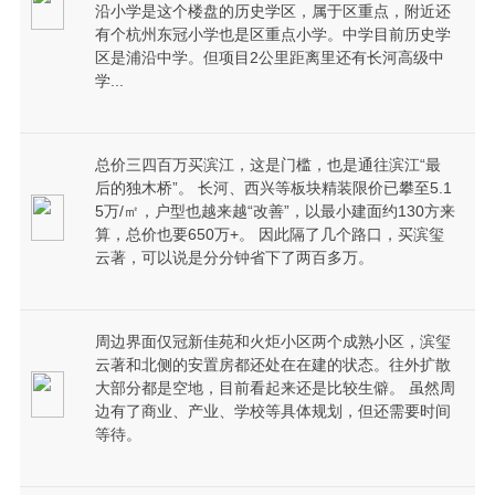
沿小学是这个楼盘的历史学区，属于区重点，附近还
有个杭州东冠小学也是区重点小学。中学目前历史学
区是浦沿中学。但项目2公里距离里还有长河高级中
学...
总价三四百万买滨江，这是门槛，也是通往滨江“最
后的独木桥”。 长河、西兴等板块精装限价已攀至5.1
5万/㎡，户型也越来越“改善”，以最小建面约130方来
算，总价也要650万+。 因此隔了几个路口，买滨玺
云著，可以说是分分钟省下了两百多万。
周边界面仅冠新佳苑和火炬小区两个成熟小区，滨玺
云著和北侧的安置房都还处在在建的状态。往外扩散
大部分都是空地，目前看起来还是比较生僻。 虽然周
边有了商业、产业、学校等具体规划，但还需要时间
等待。