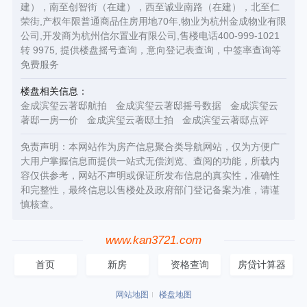
建），南至创智街（在建），西至诚业南路（在建），北至仁
荣街,产权年限普通商品住房用地70年,物业为杭州金成物业有限
公司,开发商为杭州信尔置业有限公司,售楼电话400-999-1021
转 9975, 提供楼盘摇号查询，意向登记表查询，中签率查询等
免费服务
楼盘相关信息：
金成滨玺云著邸航拍
金成滨玺云著邸摇号数据
金成滨玺云
著邸一房一价
金成滨玺云著邸土拍
金成滨玺云著邸点评
免责声明：本网站作为房产信息聚合类导航网站，仅为方便广
大用户掌握信息而提供一站式无偿浏览、查阅的功能，所载内
容仅供参考，网站不声明或保证所发布信息的真实性，准确性
和完整性，最终信息以售楼处及政府部门登记备案为准，请谨
慎核查。
www.kan3721.com
首页
新房
资格查询
房贷计算器
网站地图
楼盘地图