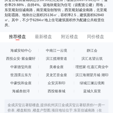
价率29.88%，自持4%。该地块规划为住宅（设配套公建）用地，
东至规划信诚南路，南至规划创智街，西至规划诚业南路，北至规
划彩霞路。地块出让面积25136㎡，容积率2.5，建筑面积62840
㎡。其中，不少于6284㎡地上住宅建筑面积作为配建公共租赁住
房。
推荐楼盘
最新楼盘
附近楼盘
同价楼盘
海威安铂中心
中南江一云境
静江会
西投众安·紫金蘭轩
滨江揽潮誉道
滨汇名望云筑
中家德玺尚座
美睿金座
理想家·红嘉汇商业中
心
世茂璞云东方
灵龙艺音金座
滨江海潮望月城·潮印
中豪悦和金座
众安滨和印
绿城江澜云境阁
海威叁拾浔
西投银泰城
蓝城久宸里
金成滨玺云著邸楼盘,提供杭州滨江金成滨玺云著邸房价/一房一
价表 ,楼盘航拍 ,楼盘户型图,项目地址位于:东至信诚南路（在