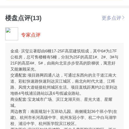
楼盘点评(13)
更多点评
专家点评
金成· 滨玺云著邸由6幢17-25F高层建筑组成，其中6#为17F
公租房，总可售楼幢有5幢，分别为25F的高层1#、2#、3#与
21F的高层4#、5#，由南向北呈步步登高的阶梯状，寓意好
又能兼顾采光。
交通配套:项目路网四通八达，可通过东西向的主干道江南大
道、彩虹快速路快速到达滨江城区，南北向时代大道、江晖
路、风情大道链接杭州城区生活。项目直线距离约2公里到达
地铁4号线浦沿路站以及6号线诚业路站。
商业配套:宝龙城市广场、滨江龙湖天街、星光大道、星耀
城。
周边教育：南面规划十五班幼儿园、南侧规划36个班小学(在
建)、杭州市长河高级中学、杭州东冠小学、杭二中白马湖学
校、浦沿中学、杭州医学院滨江校区。