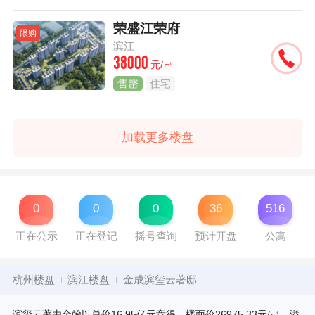
荣盛江荣府
限购
滨江
38000
元/㎡
售罄
住宅
加载更多楼盘
0
0
0
36
516
正在公示
正在登记
摇号查询
预计开盘
公寓
杭州楼盘
滨江楼盘
金成滨玺云著邸
滨玺云著由金翰以总价16.95亿元竞得，楼面价26975.33元/㎡，溢