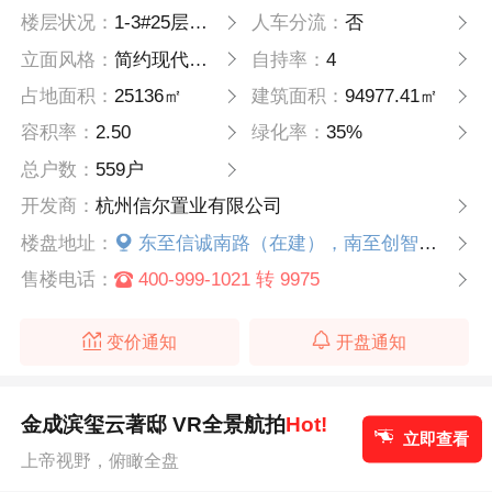
楼层状况：
1-3#25层、4#、5#21层，6#17层（公租房）
人车分流：
否
立面风格：
简约现代风格
自持率：
4
占地面积：
25136㎡
建筑面积：
94977.41㎡
容积率：
2.50
绿化率：
35%
总户数：
559户
开发商：
杭州信尔置业有限公司
楼盘地址：
东至信诚南路（在建），南至创智街（在建），西至诚业南路（在建），北至...
售楼电话：
400-999-1021 转 9975
变价通知
开盘通知
金成滨玺云著邸 VR全景航拍
Hot!
立即查看
上帝视野，俯瞰全盘