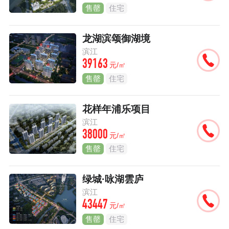
售罄
住宅
龙湖滨颂御湖境
滨江
39163
元/㎡
售罄
住宅
花样年浦乐项目
滨江
38000
元/㎡
售罄
住宅
绿城·咏湖雲庐
滨江
43447
元/㎡
售罄
住宅