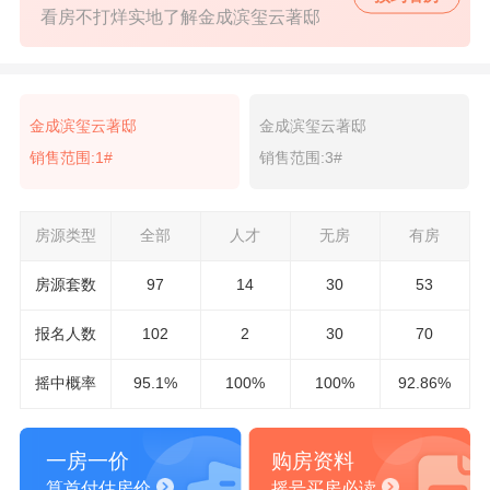
看房不打烊实地了解金成滨玺云著邸
金成滨玺云著邸
金成滨玺云著邸
销售范围:1#
销售范围:3#
房源类型
全部
人才
无房
有房
房源套数
97
14
30
53
报名
人数
102
2
30
70
摇中概率
95.1%
100%
100%
92.86%
一房一价
购房资料
算首付估房价
摇号买房必读