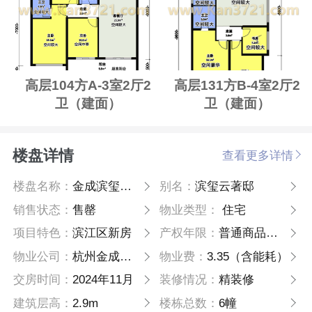
高层104方A-3室2厅2
高层131方B-4室2厅2
卫（建面）
卫（建面）
楼盘详情
查看更多详情
楼盘名称：
金成滨玺云著邸
别名：
滨玺云著邸
销售状态：
售罄
物业类型：
住宅
项目特色：
滨江区新房
产权年限：
普通商品住房用地70年
物业公司：
杭州金成物业有限公司
物业费：
3.35（含能耗）
交房时间：
2024年11月
装修情况：
精装修
建筑层高：
2.9m
楼栋总数：
6幢