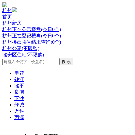
杭州
首页
杭州新房
杭州正在公示楼盘(今日0个)
杭州正在登记楼盘(今日0个)
杭州楼盘摇号结果查询(0个)
杭州公寓(不限购)
临安区住宅(不限购)
申花
钱江
临平
良渚
下沙
绿城
万科
西溪