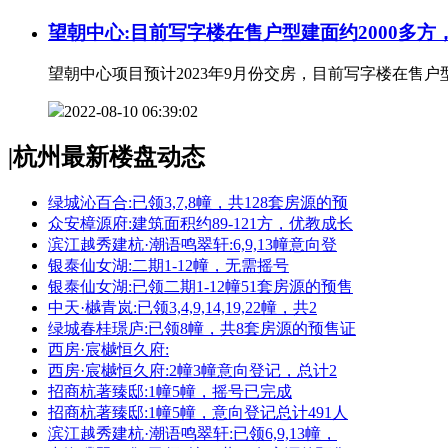
望朝中心:目前写字楼在售户型建面约2000多方，
望朝中心项目预计2023年9月份交房，目前写字楼在售户型
2022-08-10 06:39:02
|
杭州最新楼盘动态
绿城沁百合:已领3,7,8幢，共128套房源的预
众安樟源府:建筑面积约89-121方，优教成长
滨江越秀建杭·潮语鸣翠轩:6,9,13幢意向登
银泰仙女湖:二期1-12幢，无需摇号
银泰仙女湖:已领二期1-12幢51套房源的预售
中天·樾青岚:已领3,4,9,14,19,22幢，共2
绿城春桂璟庐:已领8幢，共8套房源的预售证
西房·宸樾恒久府:
西房·宸樾恒久府:2幢3幢意向登记，总计2
招商杭著臻邸:1幢5幢，摇号已完成
招商杭著臻邸:1幢5幢，意向登记总计491人
滨江越秀建杭·潮语鸣翠轩:已领6,9,13幢，