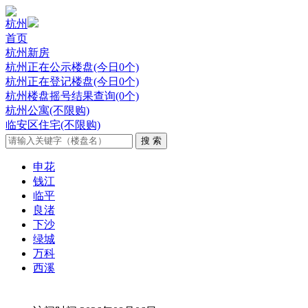
杭州
首页
杭州新房
杭州正在公示楼盘(今日0个)
杭州正在登记楼盘(今日0个)
杭州楼盘摇号结果查询(0个)
杭州公寓(不限购)
临安区住宅(不限购)
申花
钱江
临平
良渚
下沙
绿城
万科
西溪