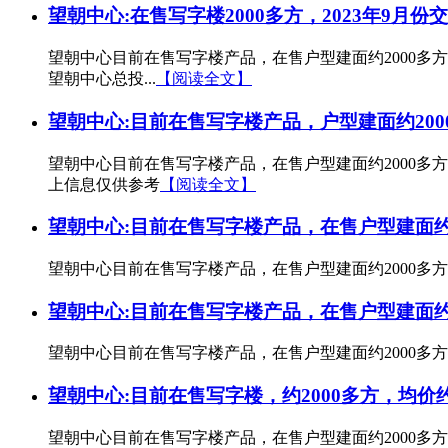
望朝中心:在售写字楼2000多方，2023年9月份
望朝中心目前在售写字楼产品，在售户型建面约2000多方
望朝中心总投...
【阅读全文】
望朝中心:目前在售写字楼产品，户型建面约200
望朝中心目前在售写字楼产品，在售户型建面约2000多方
上信息仅供参考
【阅读全文】
望朝中心:目前在售写字楼产品，在售户型建面约2
望朝中心目前在售写字楼产品，在售户型建面约2000多方，
望朝中心:目前在售写字楼产品，在售户型建面约2
望朝中心目前在售写字楼产品，在售户型建面约2000多方，
望朝中心:目前在售写字楼，约2000多方，均价约4
望朝中心目前在售写字楼产品，在售户型建面约2000多方，