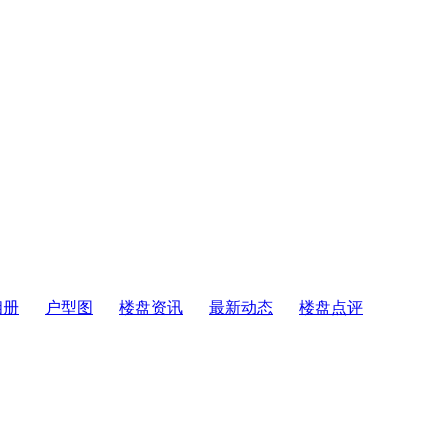
相册
户型图
楼盘资讯
最新动态
楼盘点评