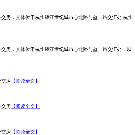
9月份交房，具体位于杭州钱江世纪城市心北路与盈丰路交汇处 杭州
9月份交房，具体位于杭州钱江世纪城市心北路与盈丰路交汇处，以
份交房
【阅读全文】
份交房
【阅读全文】
份交房
【阅读全文】