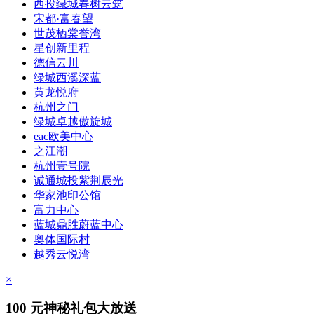
西投绿城春树云筑
宋都·富春望
世茂栖棠誉湾
星创新里程
德信云川
绿城西溪深蓝
黄龙悦府
杭州之门
绿城卓越傲旋城
eac欧美中心
之江潮
杭州壹号院
诚通城投紫荆辰光
华家池印公馆
富力中心
蓝城鼎胜蔚蓝中心
奥体国际村
越秀云悦湾
×
100
元神秘礼包大放送