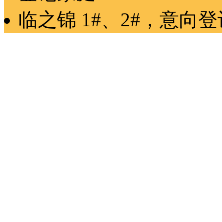
临之锦
1#、2#
，
意向登