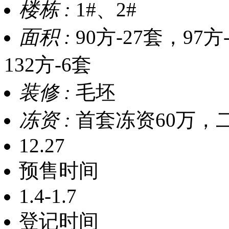
楼栋 :
1#、2#
面积 :
90方-27套，97方-
132方-6套
装修 :
毛坯
冻资 :
首套冻资60万，二
12.27
预售时间
1.4-1.7
登记时间