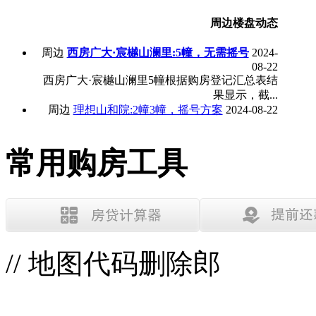
周边楼盘动态
周边
西房广大·宸樾山澜里:5幢，无需摇号
2024-
08-22
西房广大·宸樾山澜里5幢根据购房登记汇总表结
果显示，截...
周边
理想山和院:2幢3幢，摇号方案
2024-08-22
常用购房工具
// 地图代码删除郎