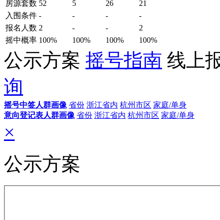
房源套数
52
5
26
21
入围条件
-
-
-
-
报名
人数
2
-
-
2
摇中概率
100%
100%
100%
100%
公示方案
摇号指南
线上
询
摇号中签人群画像
省份
浙江省内
杭州市区
家庭/单身
意向登记表人群画像
省份
浙江省内
杭州市区
家庭/单身
×
公示方案