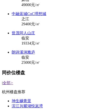
49000元/㎡
中融蓝城CoC理想城
之江
29400元/㎡
世茂同人山庄
临安
19334元/㎡
朗诗溪涧雅庐
临安
25000元/㎡
同价位楼盘
|
全部
>
杭州楼盘推荐
坤生樾青里
滨江兴耀湖悦岚湾