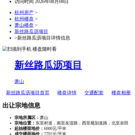
访问时间 2026年08月08日
杭州房产
>
杭州楼盘
>
萧山楼盘
>
新丝路瓜沥项目
>新丝路瓜沥项目详情信息
新丝路瓜沥项目
萧山
新丝路瓜沥项目首页
楼盘详情
交通配套
楼盘相册
出让宗地信息
宗地所属区：
萧山
宗地位置：
东至村道，南至友谊路，西至规划道路，北至农田
起始楼面地价：
6000元/平米
成交楼面地价：
7792元/平米