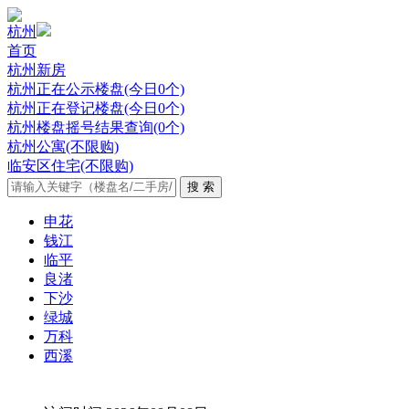
杭州
首页
杭州新房
杭州正在公示楼盘(今日0个)
杭州正在登记楼盘(今日0个)
杭州楼盘摇号结果查询(0个)
杭州公寓(不限购)
临安区住宅(不限购)
申花
钱江
临平
良渚
下沙
绿城
万科
西溪