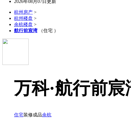
2026年08月07日更新
杭州房产
>
杭州楼盘
>
余杭楼盘
>
航行前宸湾
（住宅 ）
万科·航行前宸
住宅
装修成品
余杭