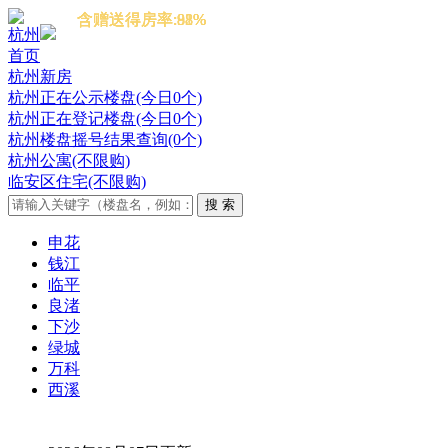
含赠送得房率:91%
含赠送得房率:88%
含赠送得房率:92%
含赠送得房率:88%
含赠送得房率:88%
杭州
首页
杭州新房
杭州正在公示楼盘(今日0个)
杭州正在登记楼盘(今日0个)
杭州楼盘摇号结果查询(0个)
杭州公寓(不限购)
临安区住宅(不限购)
申花
钱江
临平
良渚
下沙
绿城
万科
西溪