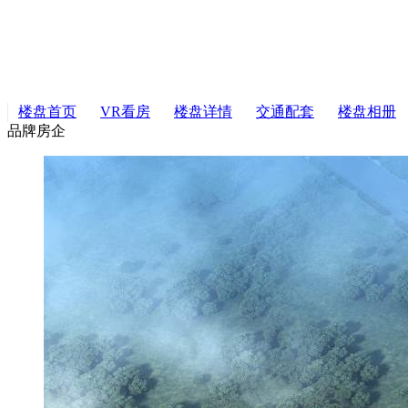
楼盘首页
VR看房
楼盘详情
交通配套
楼盘相册
品牌房企