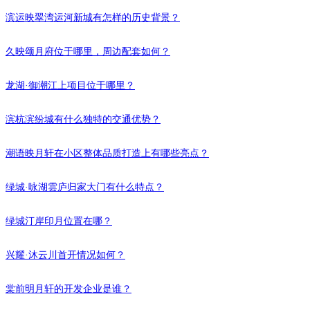
滨运映翠湾运河新城有怎样的历史背景？
久映颂月府位于哪里，周边配套如何？
龙湖·御潮江上项目位于哪里？
滨杭滨纷城有什么独特的交通优势？
潮语映月轩在小区整体品质打造上有哪些亮点？
绿城·咏湖雲庐归家大门有什么特点？
绿城汀岸印月位置在哪？
兴耀·沐云川首开情况如何？
棠前明月轩的开发企业是谁？