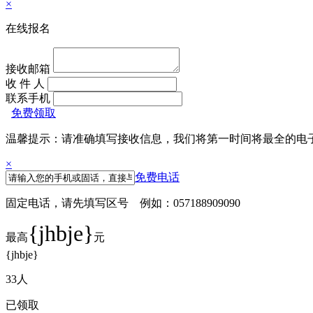
×
在线报名
接收邮箱
收 件 人
联系手机
免费领取
温馨提示：请准确填写接收信息，我们将第一时间将最全的电
×
免费电话
固定电话，请先填写区号 例如：057188909090
{jhbje}
最高
元
{jhbje}
33
人
已领取