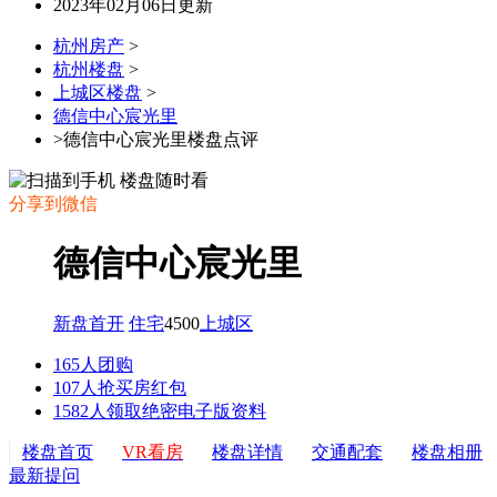
2023年02月06日更新
杭州房产
>
杭州楼盘
>
上城区楼盘
>
德信中心宸光里
>德信中心宸光里楼盘点评
分享到微信
德信中心宸光里
新盘首开
住宅
4500
上城区
165人团购
107人抢买房红包
1582人领取绝密电子版资料
楼盘首页
VR看房
楼盘详情
交通配套
楼盘相册
最新提问