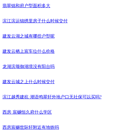
翡翠锦和府户型面积多大
滨江滨运锦绣里房子什么时候交付
建发云湖之城有哪些户型呢
建发云栖上宸车位什么价格
龙湖滨颂御湖境没有阳台吗
建发云城之上什么时候交付
滨江越秀建杭·潮语鸣翠轩外地户口无社保可以买吗?
西房·宸樾恒久府什么学区
西房宸樾世际轩附近有地铁吗