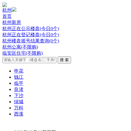
杭州
首页
杭州新房
杭州正在公示楼盘(今日0个)
杭州正在登记楼盘(今日0个)
杭州楼盘摇号结果查询(0个)
杭州公寓(不限购)
临安区住宅(不限购)
申花
钱江
临平
良渚
下沙
绿城
万科
西溪