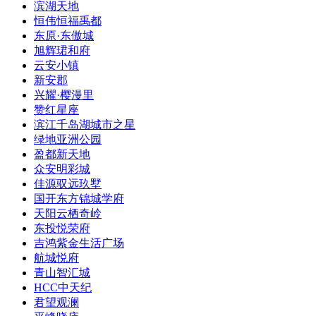
滨湖天地
恒伟恒福禹都
东原·东傲城
旭辉珺和府
云安小镇
新安郡
兴耀·樱漫里
赞红星座
滨江千岛湖城市之星
绿地亚洲公园
盈都新天地
众安明彩城
佳源驭远玖墅
国开东方锦城学府
天阳云栖奇岭
东投悦荣府
吉鸿紫金生活广场
航城悦府
青山智汇城
HCC中天纪
君望观澜