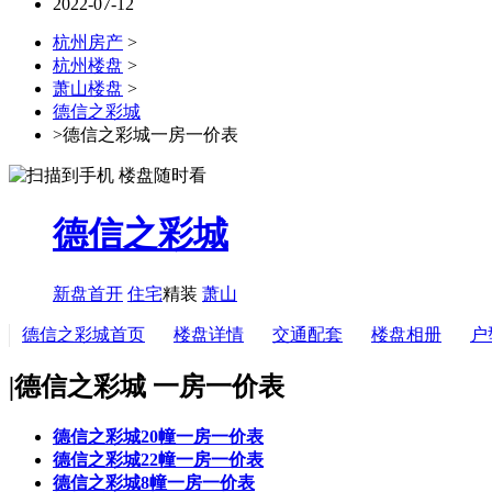
2022-07-12
杭州房产
>
杭州楼盘
>
萧山楼盘
>
德信之彩城
>德信之彩城一房一价表
德信之彩城
新盘首开
住宅
精装
萧山
德信之彩城首页
楼盘详情
交通配套
楼盘相册
户
|
德信之彩城 一房一价表
德信之彩城20幢一房一价表
德信之彩城22幢一房一价表
德信之彩城8幢一房一价表