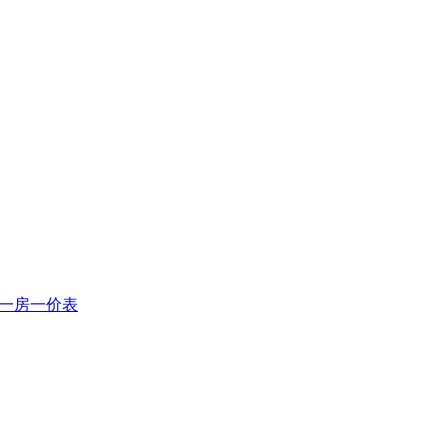
一房一价表