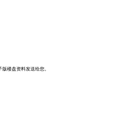
子版楼盘资料发送给您。