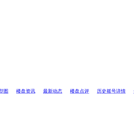
型图
楼盘资讯
最新动态
楼盘点评
历史摇号详情