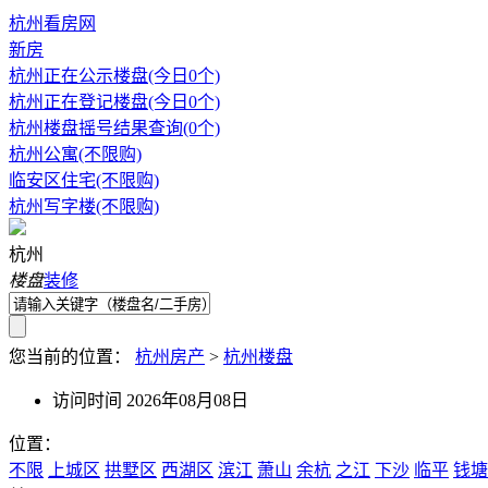
杭州看房网
新房
杭州正在公示楼盘(今日0个)
杭州正在登记楼盘(今日0个)
杭州楼盘摇号结果查询(0个)
杭州公寓(不限购)
临安区住宅(不限购)
杭州写字楼(不限购)
杭州
楼盘
装修
您当前的位置：
杭州房产
>
杭州楼盘
访问时间 2026年08月08日
位置：
不限
上城区
拱墅区
西湖区
滨江
萧山
余杭
之江
下沙
临平
钱塘