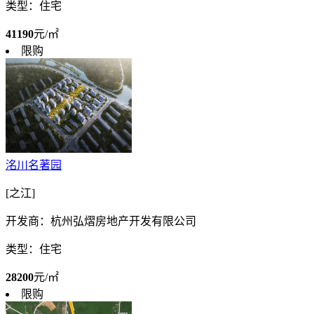
类型：住宅
41190
元/㎡
限购
洺川名著园
[之江]
开发商：杭州弘熠房地产开发有限公司
类型：住宅
28200
元/㎡
限购