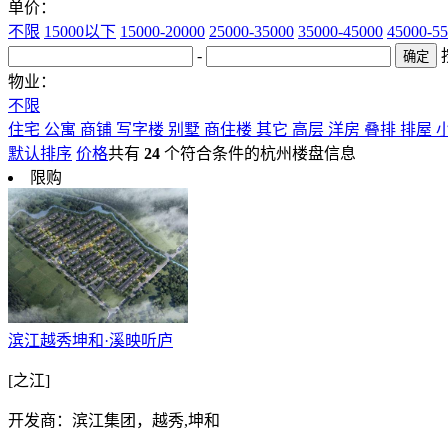
单价：
不限
15000以下
15000-20000
25000-35000
35000-45000
45000-5
-
物业：
不限
住宅
公寓
商铺
写字楼
别墅
商住楼
其它
高层
洋房
叠排
排屋
默认排序
价格
共有
24
个符合条件的杭州楼盘信息
限购
滨江越秀坤和·溪映听庐
[之江]
开发商：滨江集团，越秀,坤和