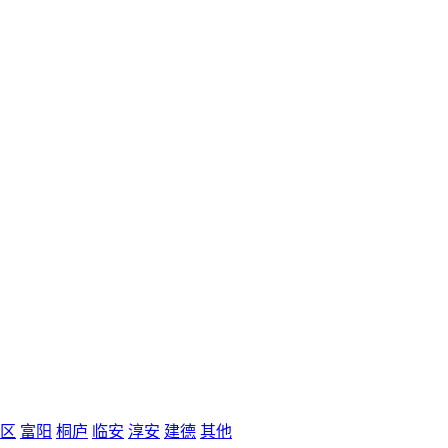
区
富阳
桐庐
临安
淳安
建德
其他