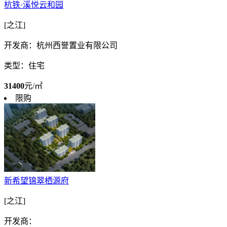
杭铁·溪悦云和园
[之江]
开发商：杭州西誉置业有限公司
类型：住宅
31400
元/㎡
限购
新希望锦翠栖源府
[之江]
开发商：