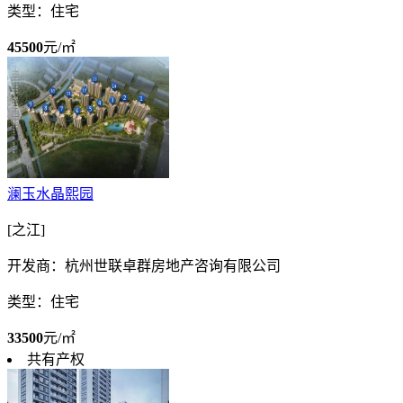
类型：住宅
45500
元/㎡
澜玉水晶熙园
[之江]
开发商：杭州世联卓群房地产咨询有限公司
类型：住宅
33500
元/㎡
共有产权