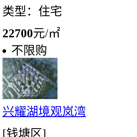
类型：住宅
22700
元/㎡
不限购
兴耀湖境观岚湾
[钱塘区]