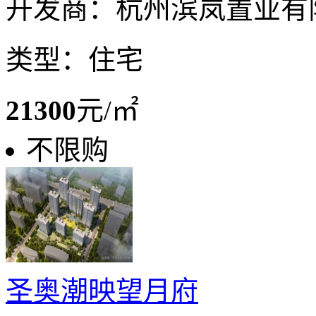
开发商：杭州滨岚置业有
类型：住宅
21300
元/㎡
不限购
圣奥潮映望月府