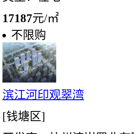
17187
元/㎡
不限购
滨江河印观翠湾
[钱塘区]