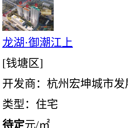
龙湖·御潮江上
[钱塘区]
开发商：杭州宏坤城市发
类型：住宅
待定
元/㎡