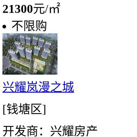
21300
元/㎡
不限购
兴耀岚漫之城
[钱塘区]
开发商：兴耀房产