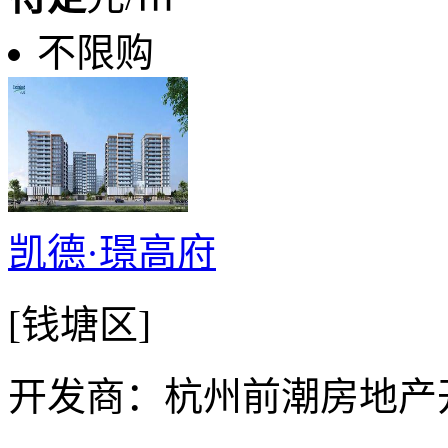
不限购
凯德·璟高府
[钱塘区]
开发商：杭州前潮房地产