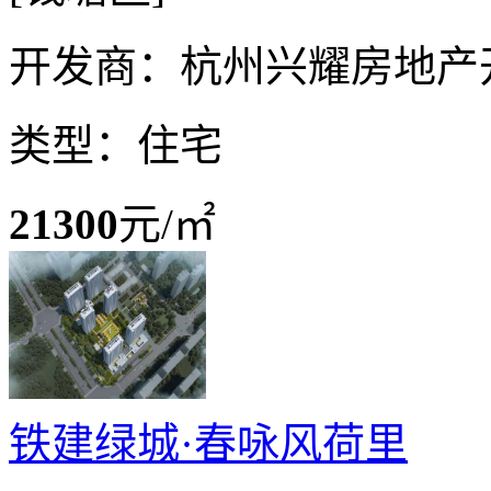
开发商：杭州兴耀房地产
类型：住宅
21300
元/㎡
铁建绿城·春咏风荷里