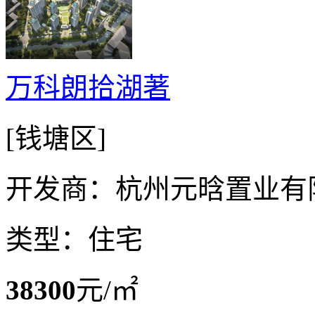
万科朗拾湖著
[钱塘区]
开发商：杭州元晗置业有
类型：住宅
38300
元/㎡