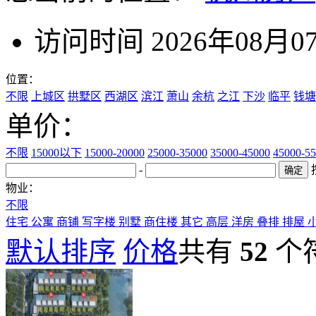
访问时间 2026年08月0
位置：
不限
上城区
拱墅区
西湖区
滨江
萧山
余杭
之江
下沙
临平
钱塘
单价：
不限
15000以下
15000-20000
25000-35000
35000-45000
45000-5
-
物业：
不限
住宅
公寓
商铺
写字楼
别墅
商住楼
其它
高层
洋房
叠排
排屋
默认排序
价格
共有
52
个