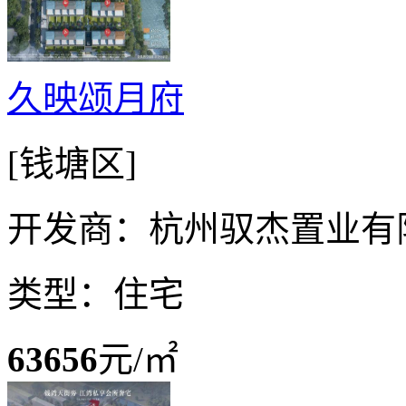
久映颂月府
[钱塘区]
开发商：杭州驭杰置业有
类型：住宅
63656
元/㎡