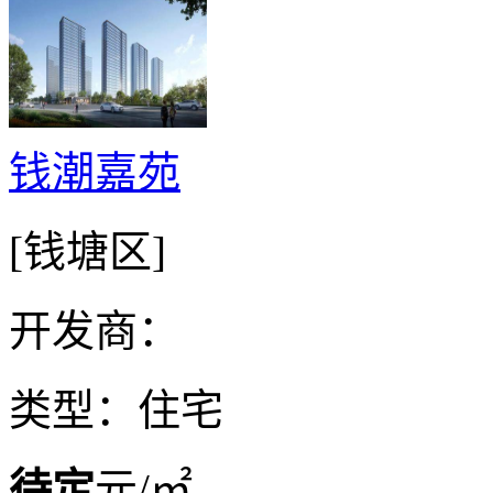
钱潮嘉苑
[钱塘区]
开发商：
类型：住宅
待定
元/㎡