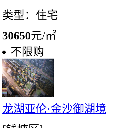
类型：住宅
30650
元/㎡
不限购
龙湖亚伦·金沙御湖境