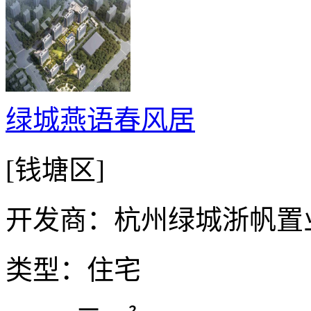
绿城燕语春风居
[钱塘区]
开发商：杭州绿城浙帆置
类型：住宅