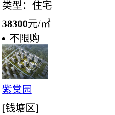
类型：住宅
38300
元/㎡
不限购
紫棠园
[钱塘区]