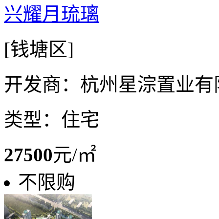
兴耀月琉璃
[钱塘区]
开发商：杭州星淙置业有
类型：住宅
27500
元/㎡
不限购