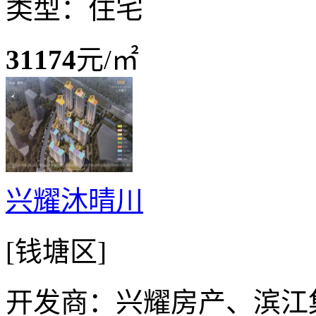
类型：住宅
31174
元/㎡
兴耀沐晴川
[钱塘区]
开发商：兴耀房产、滨江