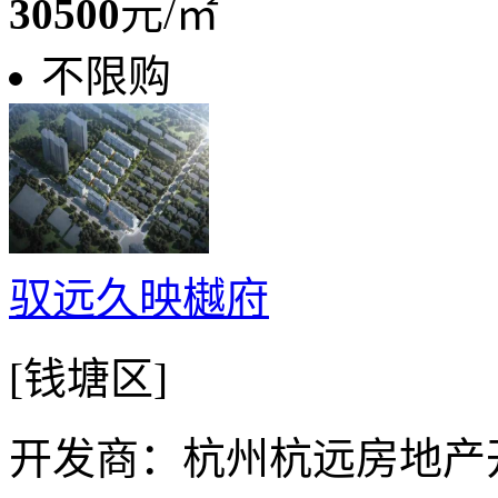
30500
元/㎡
不限购
驭远久映樾府
[钱塘区]
开发商：杭州杭远房地产