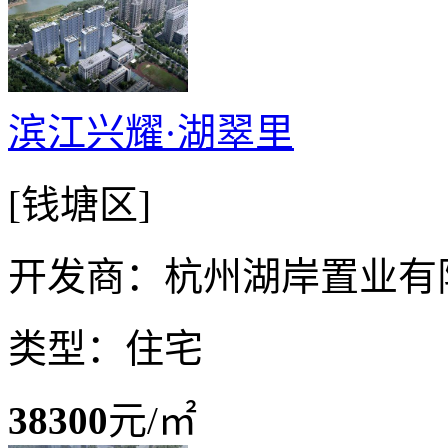
滨江兴耀·湖翠里
[钱塘区]
开发商：杭州湖岸置业有
类型：住宅
38300
元/㎡