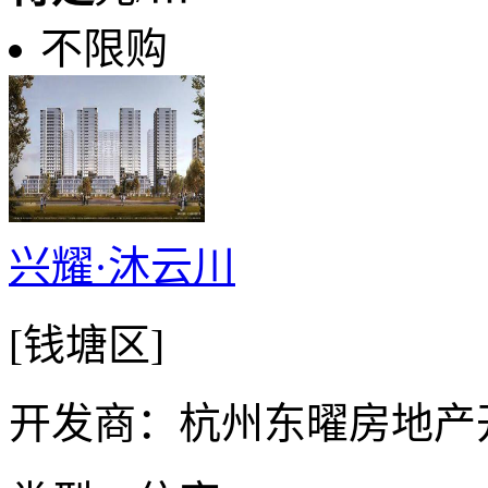
不限购
兴耀·沐云川
[钱塘区]
开发商：杭州东曜房地产