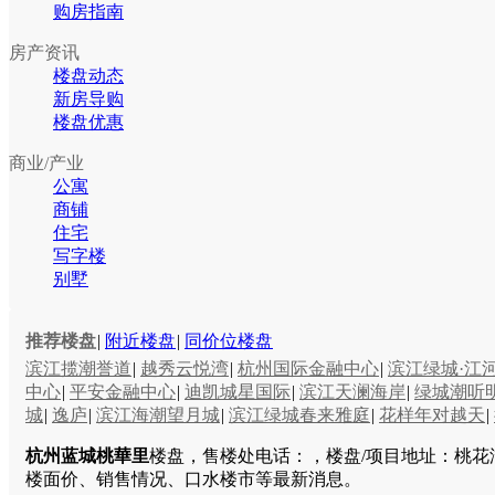
购房指南
房产资讯
楼盘动态
新房导购
楼盘优惠
商业/产业
公寓
商铺
住宅
写字楼
别墅
推荐楼盘
|
附近楼盘
|
同价位楼盘
滨江揽潮誉道
|
越秀云悦湾
|
杭州国际金融中心
|
滨江绿城·江
中心
|
平安金融中心
|
迪凯城星国际
|
滨江天澜海岸
|
绿城潮听
城
|
逸庐
|
滨江海潮望月城
|
滨江绿城春来雅庭
|
花样年对越天
|
杭州蓝城桃華里
楼盘，售楼处电话：，楼盘/项目地址：桃花
楼面价、销售情况、口水楼市等最新消息。