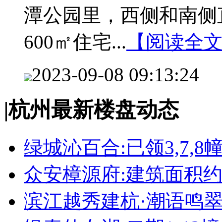
潭公园里，西侧和南侧直
600㎡住宅...
【阅读全
2023-09-08 09:13:24
|
杭州最新楼盘动态
绿城沁百合:已领3,7,8
众安樟源府:建筑面积约8
滨江越秀建杭·潮语鸣翠轩