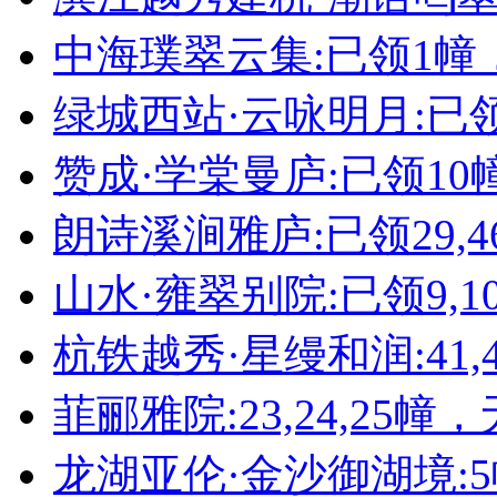
中海璞翠云集:已领1幢
绿城西站·云咏明月:已领
赞成·学棠曼庐:已领10
朗诗溪涧雅庐:已领29,4
山水·雍翠别院:已领9,10,11
杭铁越秀·星缦和润:41,4
菲郦雅院:23,24,25幢
龙湖亚伦·金沙御湖境: