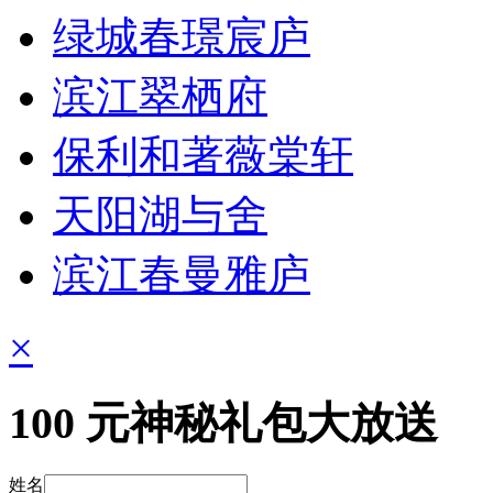
绿城春璟宸庐
滨江翠栖府
保利和著薇棠轩
天阳湖与舍
滨江春曼雅庐
×
100
元神秘礼包大放送
姓名