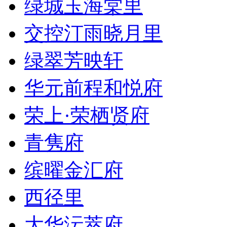
绿城玉海棠里
交控汀雨晓月里
绿翠芳映轩
华元前程和悦府
荣上·荣栖贤府
青隽府
缤曜金汇府
西径里
大华沄萃府