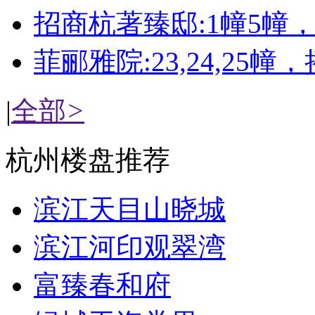
招商杭著臻邸:1幢5幢
菲郦雅院:23,24,25幢
|
全部
>
杭州楼盘推荐
滨江天目山晓城
滨江河印观翠湾
富臻春和府