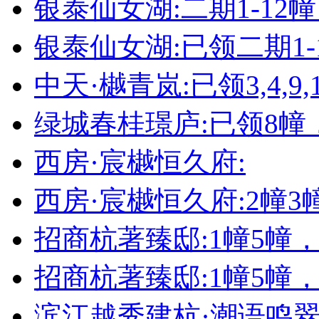
银泰仙女湖:二期1-12
银泰仙女湖:已领二期1-
中天·樾青岚:已领3,4,9,1
绿城春桂璟庐:已领8幢
西房·宸樾恒久府:
西房·宸樾恒久府:2幢
招商杭著臻邸:1幢5幢
招商杭著臻邸:1幢5幢
滨江越秀建杭·潮语鸣翠轩