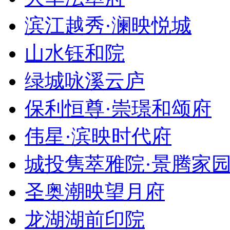
滨江越秀·澜映悦城
山水钰和院
绿城咏溪云庐
保利恒尊·崇璟和颂府
伟星·滨映时代府
城投隽萃雅院·景腾家
圣奥潮映望月府
龙湖湖前印院