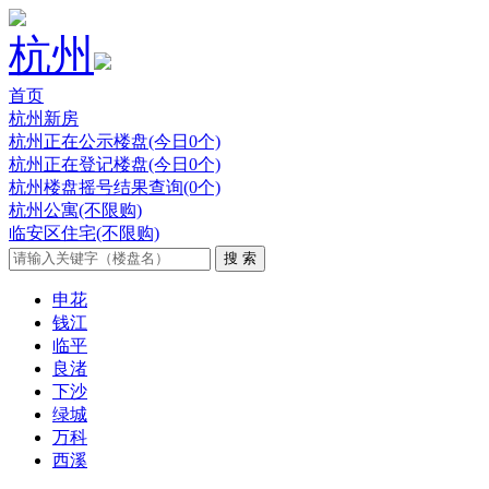
杭州
首页
杭州新房
杭州正在公示楼盘(今日0个)
杭州正在登记楼盘(今日0个)
杭州楼盘摇号结果查询(0个)
杭州公寓(不限购)
临安区住宅(不限购)
申花
钱江
临平
良渚
下沙
绿城
万科
西溪