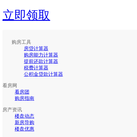
立即领取
购房工具
房贷计算器
购房能力计算器
提前还款计算器
税费计算器
公积金贷款计算器
看房网
看房团
购房指南
房产资讯
楼盘动态
新房导购
楼盘优惠