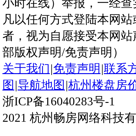
小时在线）举报，一经查
凡以任何方式登陆本网站
者，视为自愿接受本网站
部版权声明/免责声明）
关于我们
|
免责声明
|
联系
图
|
导航地图
|
杭州楼盘房
浙ICP备16040283号-1
2021 杭州畅房网络科技