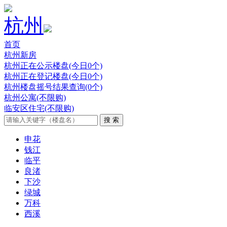
杭州
首页
杭州新房
杭州正在公示楼盘(今日0个)
杭州正在登记楼盘(今日0个)
杭州楼盘摇号结果查询(0个)
杭州公寓(不限购)
临安区住宅(不限购)
申花
钱江
临平
良渚
下沙
绿城
万科
西溪