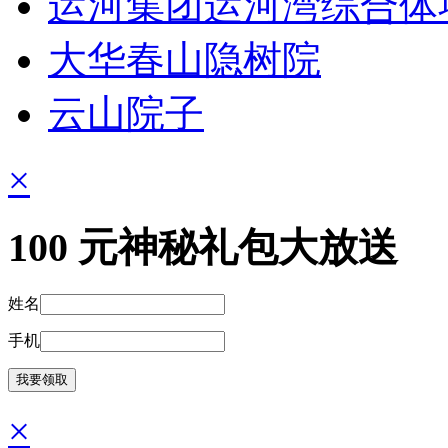
运河集团运河湾综合体
大华春山隐树院
云山院子
×
100
元神秘礼包大放送
姓名
手机
×