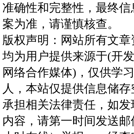
准确性和完整性，最终信
案为准，请谨慎核查。
版权声明：网站所有文章
均为用户提供来源于(开发
网络合作媒体)，仅供学
人，本站仅提供信息储存
承担相关法律责任，如发
内容，请第一时间发送邮件至ka