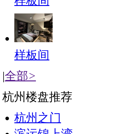
样板间
样板间
|
全部
>
杭州楼盘推荐
杭州之门
滨运锦上湾