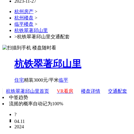
2023-11-27
杭州房产
>
杭州楼盘
>
临平楼盘
>
杭铁翠著邱山里
>杭铁翠著邱山里交通配套
杭铁翠著邱山里
住宅
精装3000元/平米
临平
杭铁翠著邱山里首页
VR看房
楼盘详情
交通配套
中签趋势
流摇的概率自动记为100%
?
04.11
2024