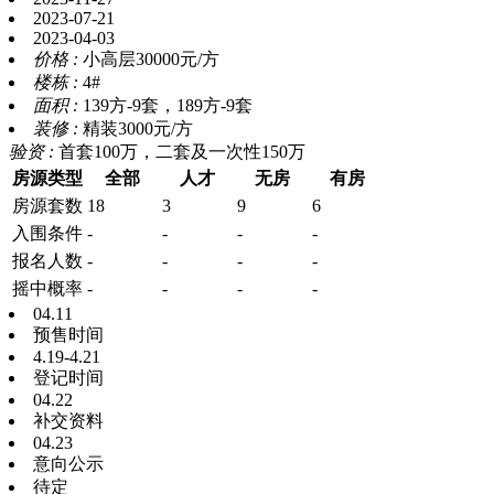
2023-07-21
2023-04-03
价格 :
小高层30000
元/方
楼栋 :
4#
面积 :
139方-9套，189方-9套
装修 :
精装3000元/方
验资 :
首套100万，二套及一次性150万
房源类型
全部
人才
无房
有房
房源套数
18
3
9
6
入围条件
-
-
-
-
报名
人数
-
-
-
-
摇中概率
-
-
-
-
04.11
预售时间
4.19-4.21
登记时间
04.22
补交资料
04.23
意向公示
待定