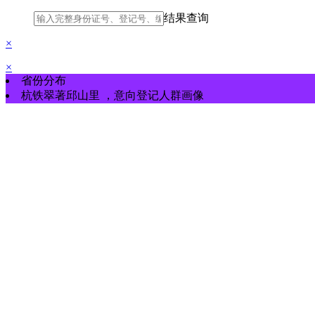
结果查询
×
×
省份分布
杭铁翠著邱山里
，
意向登记
人群画像