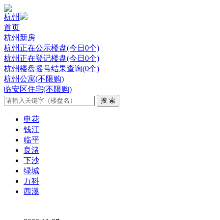
杭州
首页
杭州新房
杭州正在公示楼盘(今日0个)
杭州正在登记楼盘(今日0个)
杭州楼盘摇号结果查询(0个)
杭州公寓(不限购)
临安区住宅(不限购)
申花
钱江
临平
良渚
下沙
绿城
万科
西溪