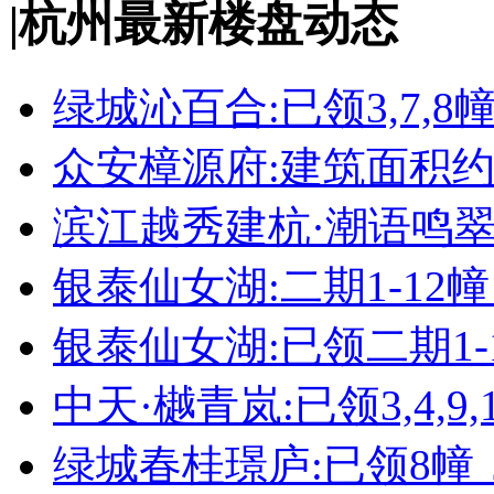
|
杭州最新楼盘动态
绿城沁百合:已领3,7,8
众安樟源府:建筑面积约8
滨江越秀建杭·潮语鸣翠轩
银泰仙女湖:二期1-12
银泰仙女湖:已领二期1-
中天·樾青岚:已领3,4,9,1
绿城春桂璟庐:已领8幢