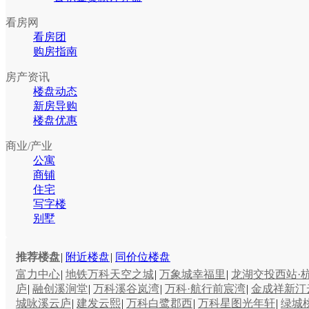
看房网
看房团
购房指南
房产资讯
楼盘动态
新房导购
楼盘优惠
商业/产业
公寓
商铺
住宅
写字楼
别墅
推荐楼盘
|
附近楼盘
|
同价位楼盘
富力中心
|
地铁万科天空之城
|
万象城幸福里
|
龙湖交投西站·
庐
|
融创溪涧堂
|
万科溪谷岚湾
|
万科·航行前宸湾
|
金成祥新汀
城咏溪云庐
|
建发云熙
|
万科白鹭郡西
|
万科星图光年轩
|
绿城