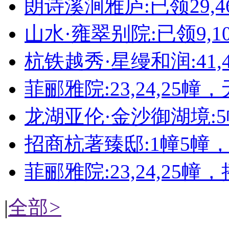
朗诗溪涧雅庐:已领29,4
山水·雍翠别院:已领9,10,11
杭铁越秀·星缦和润:41,4
菲郦雅院:23,24,25幢
龙湖亚伦·金沙御湖境:
招商杭著臻邸:1幢5幢
菲郦雅院:23,24,25幢
|
全部
>