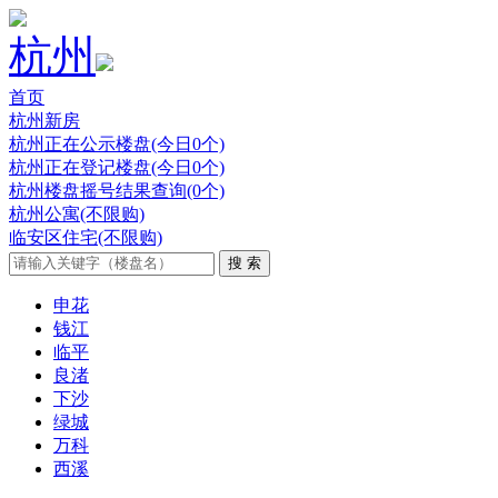
杭州
首页
杭州新房
杭州正在公示楼盘(今日0个)
杭州正在登记楼盘(今日0个)
杭州楼盘摇号结果查询(0个)
杭州公寓(不限购)
临安区住宅(不限购)
申花
钱江
临平
良渚
下沙
绿城
万科
西溪