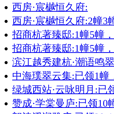
西房·宸樾恒久府:
西房·宸樾恒久府:2幢
招商杭著臻邸:1幢5幢
招商杭著臻邸:1幢5幢
滨江越秀建杭·潮语鸣翠轩
中海璞翠云集:已领1幢
绿城西站·云咏明月:已领
赞成·学棠曼庐:已领10