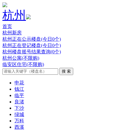
杭州
首页
杭州新房
杭州正在公示楼盘(今日0个)
杭州正在登记楼盘(今日0个)
杭州楼盘摇号结果查询(0个)
杭州公寓(不限购)
临安区住宅(不限购)
申花
钱江
临平
良渚
下沙
绿城
万科
西溪