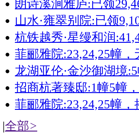
朗诗溪涧雅庐:已领29,4
山水·雍翠别院:已领9,10,11
杭铁越秀·星缦和润:41,4
菲郦雅院:23,24,25幢
龙湖亚伦·金沙御湖境:
招商杭著臻邸:1幢5幢
菲郦雅院:23,24,25幢
|
全部
>