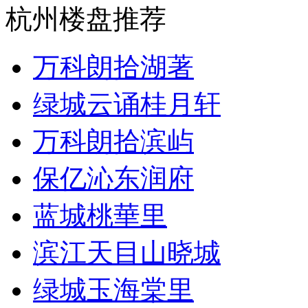
杭州楼盘推荐
万科朗拾湖著
绿城云诵桂月轩
万科朗拾滨屿
保亿沁东润府
蓝城桃華里
滨江天目山晓城
绿城玉海棠里