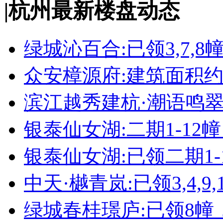
|
杭州最新楼盘动态
绿城沁百合:已领3,7,8
众安樟源府:建筑面积约8
滨江越秀建杭·潮语鸣翠轩
银泰仙女湖:二期1-12
银泰仙女湖:已领二期1-
中天·樾青岚:已领3,4,9,1
绿城春桂璟庐:已领8幢