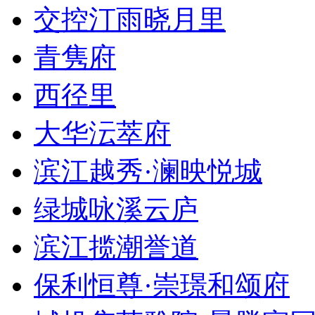
交控汀雨晓月里
青隽府
西径里
大华沄萃府
滨江越秀·澜映悦城
绿城咏溪云庐
滨江揽潮誉道
保利恒尊·崇璟和颂府