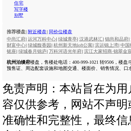
住宅
写字楼
别墅
推荐楼盘
|
附近楼盘
|
同价位楼盘
中尚汇府
|
运河万科中心
|
绿城青亭
|
汉港武林汇
|
锦尚和品府
|
财富中心
|
绿城馥香园
|
杭州新天地loft公寓
|
滨运锦上湾
|
中国
铭座
|
绿城春月锦庐
|
万科河语光年府
|
滨江大家招商·锦翠金
杭州泊缦府
楼盘，售楼处电话：400-999-1021 转9
预售证、周边配套设施和地图交通、楼面价、销售情况、口
免责声明：本站旨在为用
容仅供参考，网站不声明
准确性和完整性，最终信