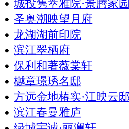
城投隽萃雅院·景腾家
圣奥潮映望月府
龙湖湖前印院
滨江翠栖府
保利和著薇棠轩
樾章璟琇名邸
方远金地椿实·江映云
滨江春曼雅庐
绿城宇诚·丽澜轩