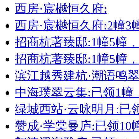
西房·宸樾恒久府:
西房·宸樾恒久府:2幢
招商杭著臻邸:1幢5幢
招商杭著臻邸:1幢5幢
滨江越秀建杭·潮语鸣翠轩
中海璞翠云集:已领1幢
绿城西站·云咏明月:已领
赞成·学棠曼庐:已领10