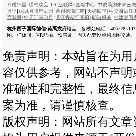
兴耀锦里
|
理想臻品
|
IFC互联网+金融中心
|
中骏鼎湖未来云
万里
|
绿城月映星语园
|
首创禧瑞江南
|
天樾四季
|
中交荷语江
宸瀚里
|
中天汀洲印月
|
滨江蝶翠迎宾府
|
朗诗枫荟
|
中建潮阅
杭州西子国际德信·荷禹宸府
楼盘，售楼处电话：400-999
图、样板间、VR航拍、预售证、周边配套设施和地图交通
免责声明：本站旨在为用
容仅供参考，网站不声明
准确性和完整性，最终信
案为准，请谨慎核查。
版权声明：网站所有文章