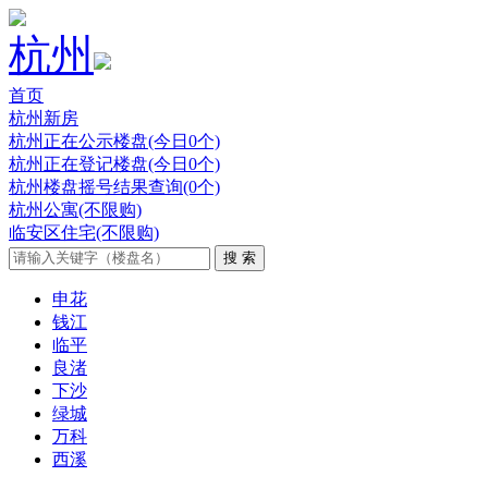
杭州
首页
杭州新房
杭州正在公示楼盘(今日0个)
杭州正在登记楼盘(今日0个)
杭州楼盘摇号结果查询(0个)
杭州公寓(不限购)
临安区住宅(不限购)
申花
钱江
临平
良渚
下沙
绿城
万科
西溪