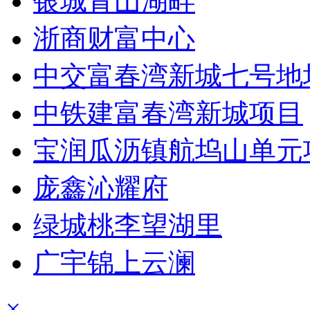
银城青山湖畔
浙商财富中心
中交富春湾新城七号地
中铁建富春湾新城项目
宝润瓜沥镇航坞山单元
庞鑫沁耀府
绿城桃李望湖里
广宇锦上云澜
×