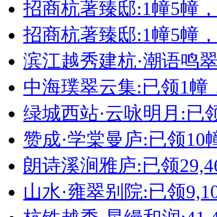
招商杭著臻邸:1幢5幢
招商杭著臻邸:1幢5幢
滨江越秀建杭·潮语鸣翠轩
中海璞翠云集:已领1幢
绿城西站·云咏明月:已领
赞成·学棠曼庐:已领10
朗诗溪涧雅庐:已领29,4
山水·雍翠别院:已领9,10,11