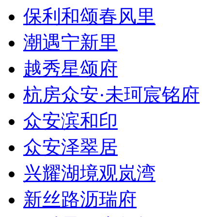
保利和颂春风里
潮遇宁新里
越秀星颂府
杭房众安·未珂宸铭府
众安滨和印
众安泽翠居
兴耀湖境观岚湾
新丝路沥瑞府