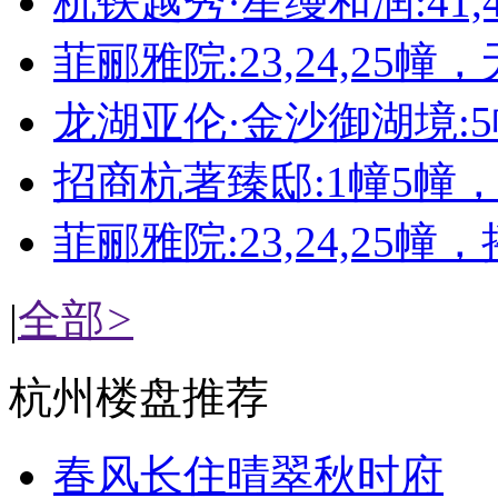
杭铁越秀·星缦和润:41,4
菲郦雅院:23,24,25幢
龙湖亚伦·金沙御湖境:
招商杭著臻邸:1幢5幢
菲郦雅院:23,24,25幢
|
全部
>
杭州楼盘推荐
春风长住晴翠秋时府