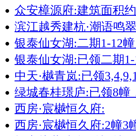
众安樟源府:建筑面积约8
滨江越秀建杭·潮语鸣翠轩
银泰仙女湖:二期1-12
银泰仙女湖:已领二期1-
中天·樾青岚:已领3,4,9,1
绿城春桂璟庐:已领8幢
西房·宸樾恒久府:
西房·宸樾恒久府:2幢