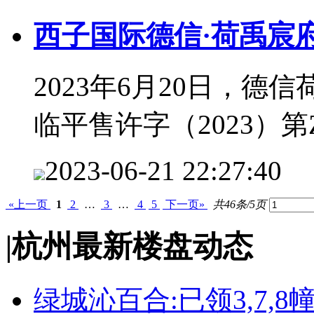
西子国际德信·荷禹宸府
2023年6月20日，德
临平售许字（2023）第Z
2023-06-21 22:27:40
«上一页
1
2
…
3
…
4
5
下一页»
共46条/5页
|
杭州最新楼盘动态
绿城沁百合:已领3,7,8