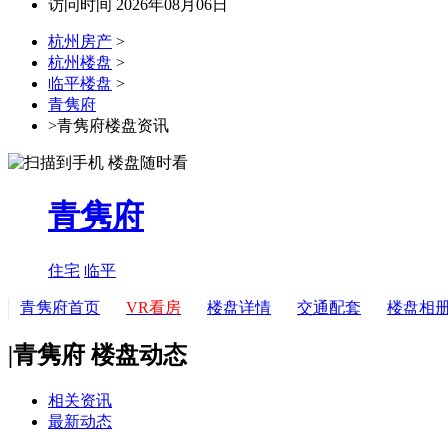
访问时间 2026年08月06日
杭州房产
>
杭州楼盘
>
临平楼盘
>
青隽府
>青隽府楼盘资讯
青隽府
住宅
临平
青隽府首页
VR看房
楼盘详情
交通配套
楼盘相
|
青隽府 楼盘动态
相关资讯
最新动态