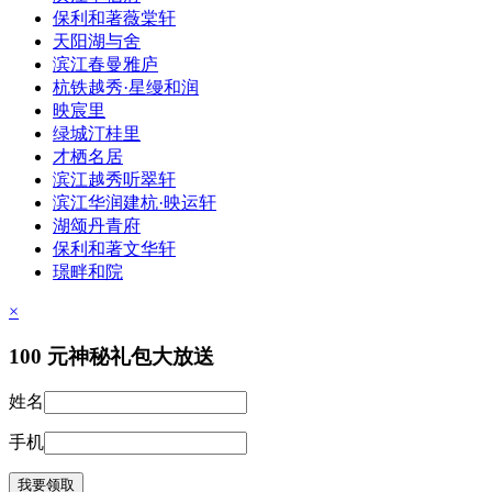
保利和著薇棠轩
天阳湖与舍
滨江春曼雅庐
杭铁越秀·星缦和润
映宸里
绿城汀桂里
才栖名居
滨江越秀听翠轩
滨江华润建杭·映运轩
湖颂丹青府
保利和著文华轩
璟畔和院
×
100
元神秘礼包大放送
姓名
手机