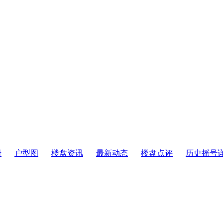
册
户型图
楼盘资讯
最新动态
楼盘点评
历史摇号