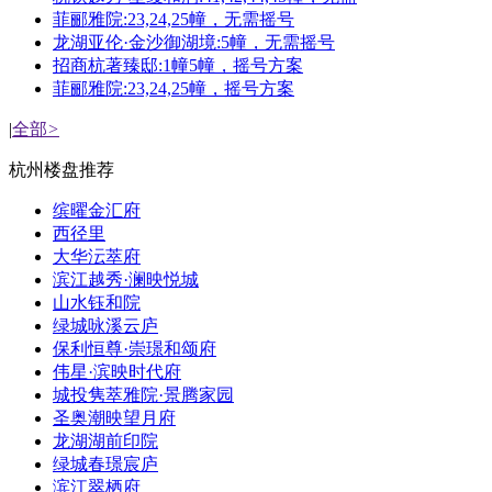
菲郦雅院:23,24,25幢，无需摇号
龙湖亚伦·金沙御湖境:5幢，无需摇号
招商杭著臻邸:1幢5幢，摇号方案
菲郦雅院:23,24,25幢，摇号方案
|
全部
>
杭州楼盘推荐
缤曜金汇府
西径里
大华沄萃府
滨江越秀·澜映悦城
山水钰和院
绿城咏溪云庐
保利恒尊·崇璟和颂府
伟星·滨映时代府
城投隽萃雅院·景腾家园
圣奥潮映望月府
龙湖湖前印院
绿城春璟宸庐
滨江翠栖府