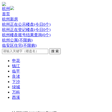
杭州
首页
杭州新房
杭州正在公示楼盘(今日0个)
杭州正在登记楼盘(今日0个)
杭州楼盘摇号结果查询(0个)
杭州公寓(不限购)
临安区住宅(不限购)
申花
钱江
临平
良渚
下沙
绿城
万科
西溪