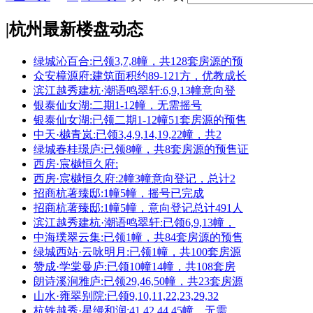
|
杭州最新楼盘动态
绿城沁百合:已领3,7,8幢，共128套房源的预
众安樟源府:建筑面积约89-121方，优教成长
滨江越秀建杭·潮语鸣翠轩:6,9,13幢意向登
银泰仙女湖:二期1-12幢，无需摇号
银泰仙女湖:已领二期1-12幢51套房源的预售
中天·樾青岚:已领3,4,9,14,19,22幢，共2
绿城春桂璟庐:已领8幢，共8套房源的预售证
西房·宸樾恒久府:
西房·宸樾恒久府:2幢3幢意向登记，总计2
招商杭著臻邸:1幢5幢，摇号已完成
招商杭著臻邸:1幢5幢，意向登记总计491人
滨江越秀建杭·潮语鸣翠轩:已领6,9,13幢，
中海璞翠云集:已领1幢，共84套房源的预售
绿城西站·云咏明月:已领1幢，共100套房源
赞成·学棠曼庐:已领10幢14幢，共108套房
朗诗溪涧雅庐:已领29,46,50幢，共23套房源
山水·雍翠别院:已领9,10,11,22,23,29,32
杭铁越秀·星缦和润:41,42,44,45幢，无需