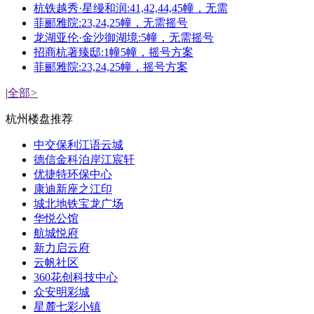
杭铁越秀·星缦和润:41,42,44,45幢，无需
菲郦雅院:23,24,25幢，无需摇号
龙湖亚伦·金沙御湖境:5幢，无需摇号
招商杭著臻邸:1幢5幢，摇号方案
菲郦雅院:23,24,25幢，摇号方案
|
全部
>
杭州楼盘推荐
中交保利江语云城
德信金科泊岸江宸轩
优捷特环保中心
康迪新座之江印
城北地铁宝龙广场
华悦公馆
航城悦府
新力启云府
云帆社区
360花创科技中心
众安明彩城
星麓七彩小镇