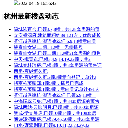
2022-04-19 16:56:42
|
杭州最新楼盘动态
绿城沁百合:已领3,7,8幢，共128套房源的预
众安樟源府:建筑面积约89-121方，优教成长
滨江越秀建杭·潮语鸣翠轩:6,9,13幢意向登
银泰仙女湖:二期1-12幢，无需摇号
银泰仙女湖:已领二期1-12幢51套房源的预售
中天·樾青岚:已领3,4,9,14,19,22幢，共2
绿城春桂璟庐:已领8幢，共8套房源的预售证
西房·宸樾恒久府:
西房·宸樾恒久府:2幢3幢意向登记，总计2
招商杭著臻邸:1幢5幢，摇号已完成
招商杭著臻邸:1幢5幢，意向登记总计491人
滨江越秀建杭·潮语鸣翠轩:已领6,9,13幢，
中海璞翠云集:已领1幢，共84套房源的预售
绿城西站·云咏明月:已领1幢，共100套房源
赞成·学棠曼庐:已领10幢14幢，共108套房
朗诗溪涧雅庐:已领29,46,50幢，共23套房源
山水·雍翠别院:已领9,10,11,22,23,29,32