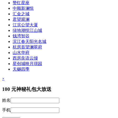
赞红星座
中顺新澜悦
汇金之城
君望观澜
江滨公望大厦
绿地潮悦江山城
钱湾智谷
滨江春天阳光名城
杭房首望澜翠府
山水华府
西房良语云缦
星创城映月璟园
天樾四季
×
100
元神秘礼包大放送
姓名
手机