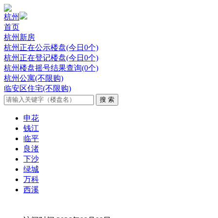
杭州
首页
杭州新房
杭州正在公示楼盘(今日0个)
杭州正在登记楼盘(今日0个)
杭州楼盘摇号结果查询(0个)
杭州公寓(不限购)
临安区住宅(不限购)
申花
钱江
临平
良渚
下沙
绿城
万科
西溪