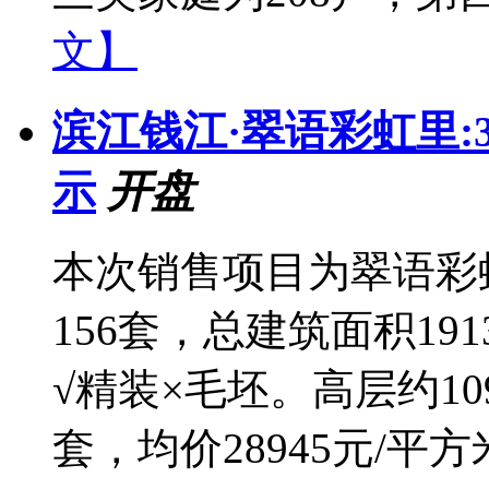
文】
滨江钱江·翠语彩虹里:
示
开盘
本次销售项目为翠语彩
156套，总建筑面积19
√精装×毛坯。高层约109
套，均价28945元/平