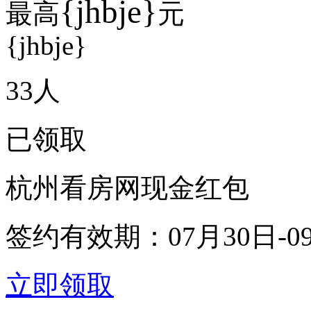
{jhbje}
最高
元
{jhbje}
33
人
已领取
杭州看房网现金红包
签约有效期：
07月30日-0
立即领取