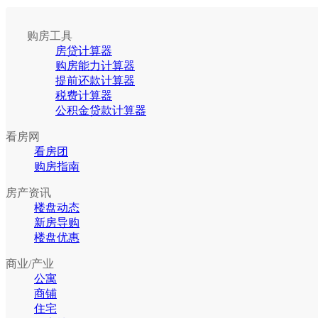
购房工具
房贷计算器
购房能力计算器
提前还款计算器
税费计算器
公积金贷款计算器
看房网
看房团
购房指南
房产资讯
楼盘动态
新房导购
楼盘优惠
商业/产业
公寓
商铺
住宅