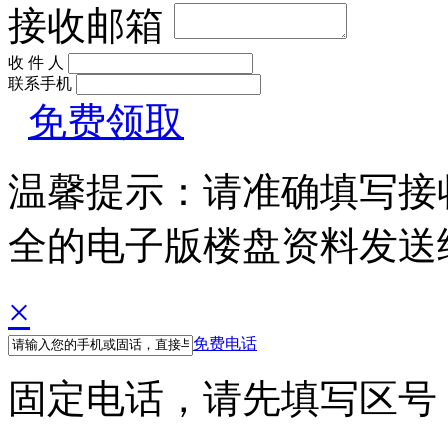
接收邮箱
收 件 人
联系手机
免费领取
温馨提示：请准确填写接
全的电子版楼盘资料发送
×
免费电话
固定电话，请先填写区号 例如