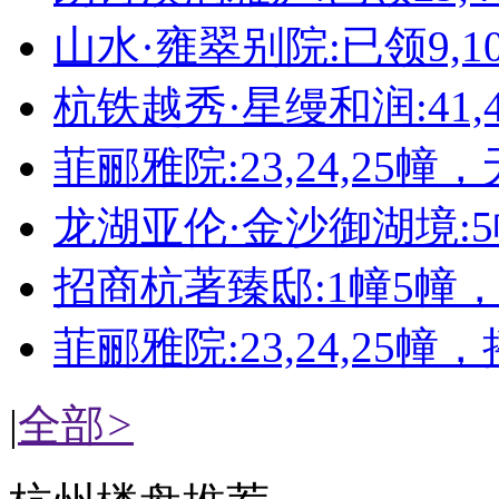
山水·雍翠别院:已领9,10,11
杭铁越秀·星缦和润:41,4
菲郦雅院:23,24,25幢
龙湖亚伦·金沙御湖境:
招商杭著臻邸:1幢5幢
菲郦雅院:23,24,25幢
|
全部
>