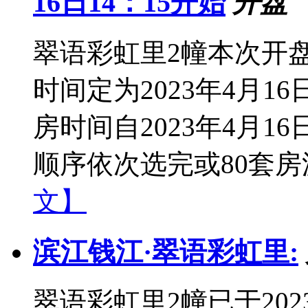
16日14：15开始
开盘
翠语彩虹里2幢本次开
时间定为2023年4月16日
房时间自2023年4月1
顺序依次选完或80套房源
文】
滨江钱江·翠语彩虹里:
翠语彩虹里2幢已于202