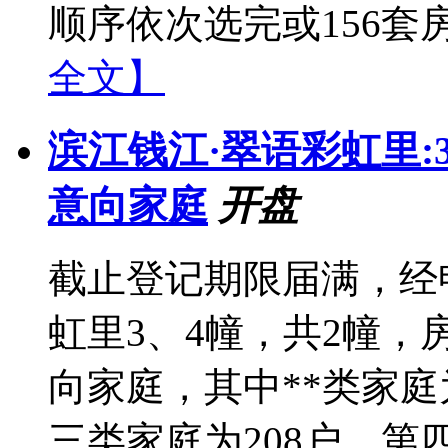
顺序依次选完或156套房
全文】
滨江钱江·翠语彩虹里:3
意向家庭
开盘
截止登记期限届满，经
虹里3、4幢，共2幢，房
向家庭，其中**类家庭
三类家庭为208户，第四