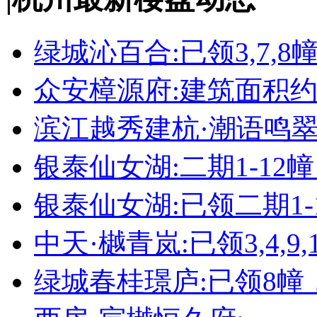
绿城沁百合:已领3,7,8
众安樟源府:建筑面积约8
滨江越秀建杭·潮语鸣翠轩
银泰仙女湖:二期1-12
银泰仙女湖:已领二期1-
中天·樾青岚:已领3,4,9,1
绿城春桂璟庐:已领8幢