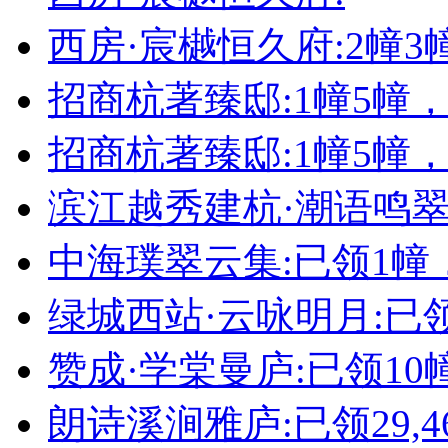
西房·宸樾恒久府:2幢
招商杭著臻邸:1幢5幢
招商杭著臻邸:1幢5幢
滨江越秀建杭·潮语鸣翠轩
中海璞翠云集:已领1幢
绿城西站·云咏明月:已领
赞成·学棠曼庐:已领10
朗诗溪涧雅庐:已领29,4