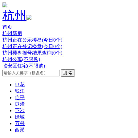
杭州
首页
杭州新房
杭州正在公示楼盘(今日0个)
杭州正在登记楼盘(今日0个)
杭州楼盘摇号结果查询(0个)
杭州公寓(不限购)
临安区住宅(不限购)
申花
钱江
临平
良渚
下沙
绿城
万科
西溪