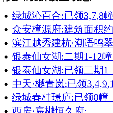
绿城沁百合:已领3,7,8
众安樟源府:建筑面积约8
滨江越秀建杭·潮语鸣翠轩
银泰仙女湖:二期1-12
银泰仙女湖:已领二期1-
中天·樾青岚:已领3,4,9,1
绿城春桂璟庐:已领8幢
西房·宸樾恒久府: