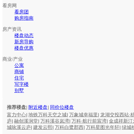
看房网
看房团
购房指南
房产资讯
楼盘动态
新房导购
楼盘优惠
商业/产业
公寓
商铺
住宅
写字楼
别墅
推荐楼盘
|
附近楼盘
|
同价位楼盘
富力中心
|
地铁万科天空之城
|
万象城幸福里
|
龙湖交投西站·
庐
|
融创溪涧堂
|
万科溪谷岚湾
|
万科·航行前宸湾
|
金成祥新汀
城咏溪云庐
|
建发云熙
|
万科白鹭郡西
|
万科星图光年轩
|
绿城