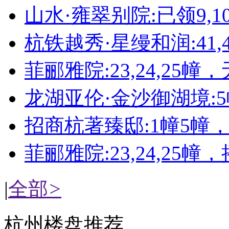
山水·雍翠别院:已领9,10,11
杭铁越秀·星缦和润:41,4
菲郦雅院:23,24,25幢
龙湖亚伦·金沙御湖境:
招商杭著臻邸:1幢5幢
菲郦雅院:23,24,25幢
|
全部
>
杭州楼盘推荐