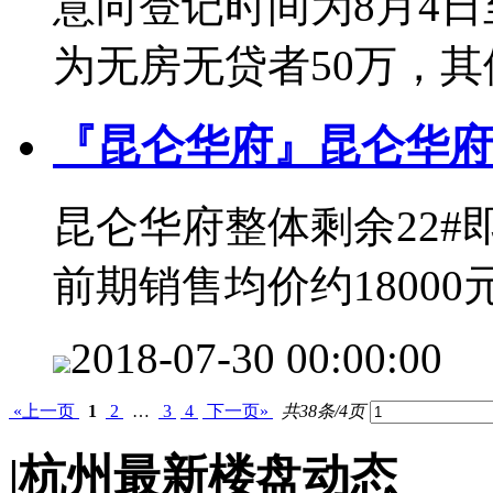
意向登记时间为8月4日
为无房无贷者50万，其
『昆仑华府』昆仑华府
昆仑华府整体剩余22#即
前期销售均价约18000
2018-07-30 00:00:00
«上一页
1
2
…
3
4
下一页»
共38条/4页
|
杭州最新楼盘动态