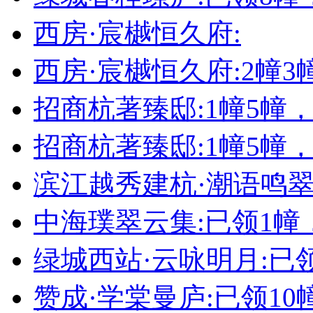
西房·宸樾恒久府:
西房·宸樾恒久府:2幢
招商杭著臻邸:1幢5幢
招商杭著臻邸:1幢5幢
滨江越秀建杭·潮语鸣翠轩
中海璞翠云集:已领1幢
绿城西站·云咏明月:已领
赞成·学棠曼庐:已领10