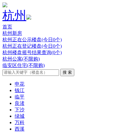
杭州
首页
杭州新房
杭州正在公示楼盘(今日0个)
杭州正在登记楼盘(今日0个)
杭州楼盘摇号结果查询(0个)
杭州公寓(不限购)
临安区住宅(不限购)
申花
钱江
临平
良渚
下沙
绿城
万科
西溪