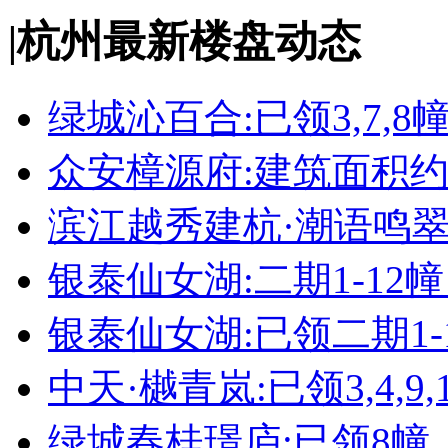
|
杭州最新楼盘动态
绿城沁百合:已领3,7,8
众安樟源府:建筑面积约8
滨江越秀建杭·潮语鸣翠轩
银泰仙女湖:二期1-12
银泰仙女湖:已领二期1-
中天·樾青岚:已领3,4,9,1
绿城春桂璟庐:已领8幢