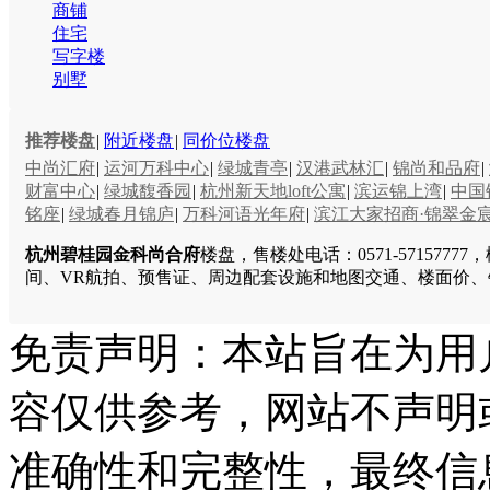
商铺
住宅
写字楼
别墅
推荐楼盘
|
附近楼盘
|
同价位楼盘
中尚汇府
|
运河万科中心
|
绿城青亭
|
汉港武林汇
|
锦尚和品府
|
财富中心
|
绿城馥香园
|
杭州新天地loft公寓
|
滨运锦上湾
|
中国
铭座
|
绿城春月锦庐
|
万科河语光年府
|
滨江大家招商·锦翠金
杭州碧桂园金科尚合府
楼盘，售楼处电话：0571-5715
间、VR航拍、预售证、周边配套设施和地图交通、楼面价
免责声明：本站旨在为用
容仅供参考，网站不声明
准确性和完整性，最终信