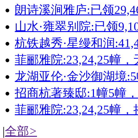
朗诗溪涧雅庐:已领29,4
山水·雍翠别院:已领9,10,11
杭铁越秀·星缦和润:41,4
菲郦雅院:23,24,25幢
龙湖亚伦·金沙御湖境:
招商杭著臻邸:1幢5幢
菲郦雅院:23,24,25幢
|
全部
>