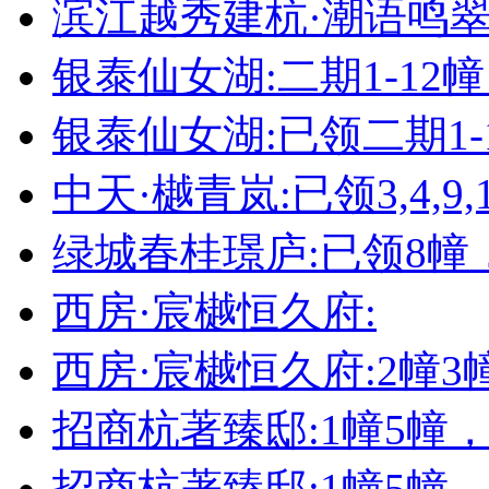
滨江越秀建杭·潮语鸣翠轩
银泰仙女湖:二期1-12
银泰仙女湖:已领二期1-
中天·樾青岚:已领3,4,9,1
绿城春桂璟庐:已领8幢
西房·宸樾恒久府:
西房·宸樾恒久府:2幢
招商杭著臻邸:1幢5幢
招商杭著臻邸:1幢5幢