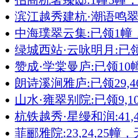
滨江越秀建杭·潮语鸣翠轩
中海璞翠云集:已领1幢
绿城西站·云咏明月:已领
赞成·学棠曼庐:已领10
朗诗溪涧雅庐:已领29,4
山水·雍翠别院:已领9,10,11
杭铁越秀·星缦和润:41,4
菲郦雅院:23,24,25幢