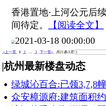
香港置地·上河公元后
间待定。
【阅读全文】
2021-03-18 00:00:00
«上一页
1
2
…
3
下一页»
共21条/3页
|
杭州最新楼盘动态
绿城沁百合:已领3,7,8
众安樟源府:建筑面积约8