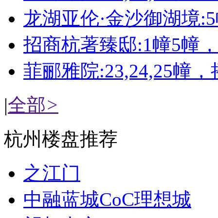
龙湖亚伦·金沙御湖境:
招商杭著臻邸:1幢5幢
菲郦雅院:23,24,25幢
|
全部
>
杭州楼盘推荐
之江门
中融蓝城CoC理想城