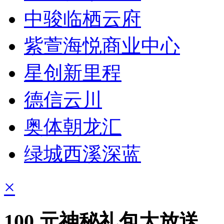
中骏临栖云府
紫萱海悦商业中心
星创新里程
德信云川
奥体朝龙汇
绿城西溪深蓝
×
100
元神秘礼包大放送