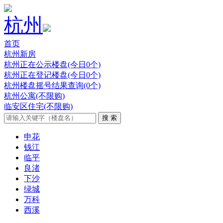
杭州
首页
杭州新房
杭州正在公示楼盘(今日0个)
杭州正在登记楼盘(今日0个)
杭州楼盘摇号结果查询(0个)
杭州公寓(不限购)
临安区住宅(不限购)
申花
钱江
临平
良渚
下沙
绿城
万科
西溪