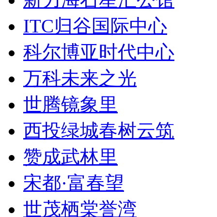
ITC归谷国际中心
科尔博亚时代中心
万科未来之光
世腾镜象里
西投绿城春树云筑
赞成武林里
宋都·富春望
世茂栖棠誉湾