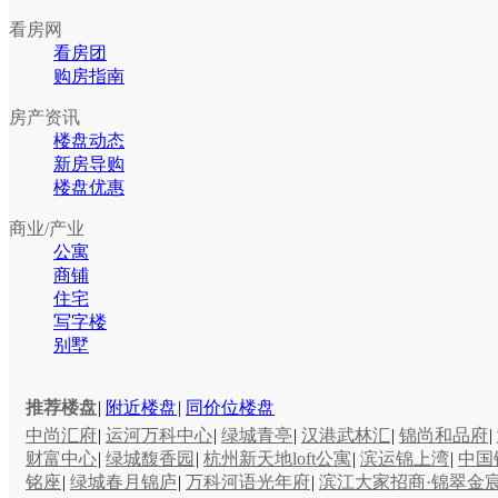
看房网
看房团
购房指南
房产资讯
楼盘动态
新房导购
楼盘优惠
商业/产业
公寓
商铺
住宅
写字楼
别墅
推荐楼盘
|
附近楼盘
|
同价位楼盘
中尚汇府
|
运河万科中心
|
绿城青亭
|
汉港武林汇
|
锦尚和品府
|
财富中心
|
绿城馥香园
|
杭州新天地loft公寓
|
滨运锦上湾
|
中国
铭座
|
绿城春月锦庐
|
万科河语光年府
|
滨江大家招商·锦翠金