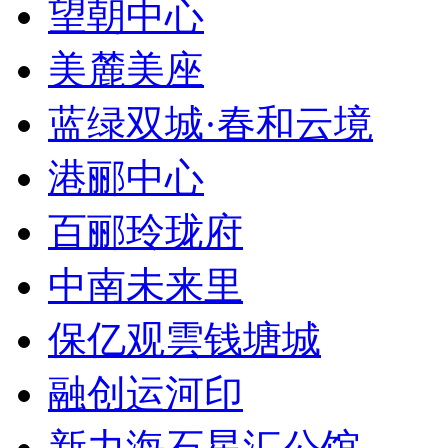
望朝中心
美麓美座
蓝绿双城·春和云境
港郦中心
百郦玲珑府
中南未来里
保亿观雲钱塘城
融创运河印
新力海石星汇公馆